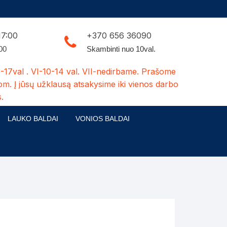
17:00
+370 656 36090
:00
Skambinti nuo 10val.
-17val . VI-10-14 val. VII-nedirbame. Prašome
om. Į jūsų užklausą atsakysime iki vienos darbo
.
LAUKO BALDAI
VONIOS BALDAI
ldų kolekcijos
Medžio masyvo lauko baldai
 stalai
šuns būdos-kiti medžio gaminiai
dės
Pavėsinės -tuoletai-sandėliukai
ilsio kėdės
Šuliniai