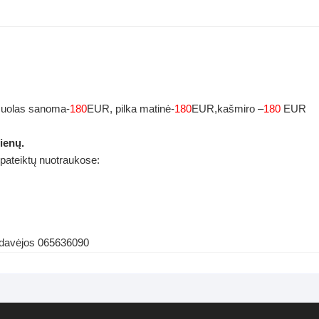
uolas sanoma-
180
EUR, pilka matinė-
180
EUR,kašmiro –
180
EUR
ienų.
 pateiktų nuotraukose:
ardavėjos 065636090