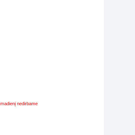
Supynės-supami foteliai
s
Kiti lauko baldai
s
Darbai-galerija
s
lerija
ekmadienį nedirbame