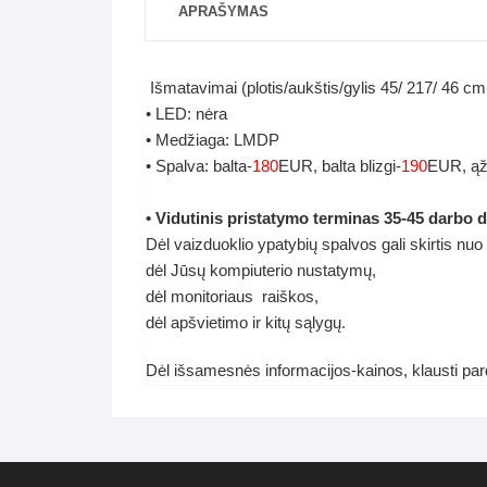
APRAŠYMAS
Išmatavimai (plotis/aukštis/gylis 45/ 217/ 46 cm
• LED: nėra
• Medžiaga: LMDP
• Spalva: balta-
180
EUR, balta blizgi-
190
EUR, ąž
• Vidutinis pristatymo terminas 35-45 darbo d
Dėl vaizduoklio ypatybių spalvos gali skirtis nuo
dėl Jūsų kompiuterio nustatymų,
dėl monitoriaus raiškos,
dėl apšvietimo ir kitų sąlygų.
Dėl išsamesnės informacijos-kainos, klausti p