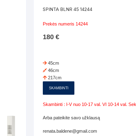
Batų dėžės-suoliukai
Spintos
SPINTA BLNR 45 14244
 spintoje
Dviaukštės lovos
mi foteliai
Veidrodžiai
Komodo
Prekės numeris 14244
iai
Visi Čiužiniai
Miegamieji foteliai- Sofos
180
€
i
Kabyklos
Kabyklo
os iki 1.10
Kaip išpakuoti čiužinį
Pufai-sėdmaišiai-daiktadėžės
deo
Darbai-galerija
Lentyno
os nuo 1,10 iki 2,00
Vaikų-jaunuolio spintos
45cm
Darbai-ga
46cm
os atidaromom durim 2-4m
Komodos
217cm
tos stumdomom durim 2-
Vaikų -jaunuolio rašomieji stalai
SKAMBINTI
Vaikų ir jaunuolių kėdės
Skambinti : I-V nuo 10-17 val. VI 10-14 val. S
nės spintos
Lentynos
Arba pateikite savo užklausą
nės spintelės
renata.baldene@gmail.com
Čiužiniai – patalynė