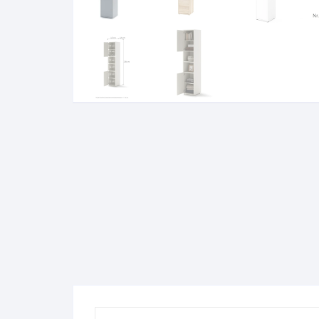
Komo
Galerija-darbai
Kosme
Patal
pagal
Darba