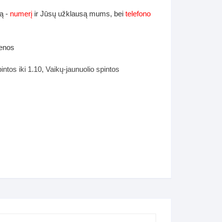
ą -
numerį
ir Jūsų užklausą mums, bei
telefono
ienos
intos iki 1.10
,
Vaikų-jaunuolio spintos