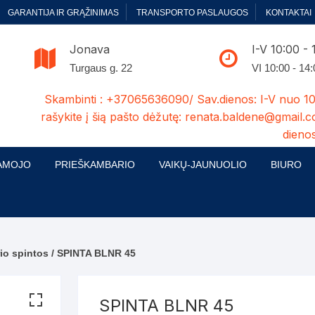
GARANTIJA IR GRĄŽINIMAS
TRANSPORTO PASLAUGOS
KONTAKTAI
Jonava
I-V 10:00 - 
Turgaus g. 22
VI 10:00 - 14
Skambinti : +37065636090/ Sav.dienos: I-V nuo 10
rašykite į šią pašto dėžutę: renata.baldene@gmail.c
dienos
AMOJO
PRIEŠKAMBARIO
VAIKŲ-JAUNUOLIO
BIURO
enelės
ų ir Miegamojo baldų
Prieškambario baldų kolekcijos
Vaikų jaunuolio baldų kolekcijos
Biuro ba
cijos
ontavimas
Standartiniai prieškambariai
Jaunuolio standartiniai
Rašomieji
mojo baldų komplektai
komlektai-sekcijos
io spintos
/ SPINTA BLNR 45
ija
Prieškambario spintos
Biuro kė
 su audiniu
Kušetės
Komodos
Darbo-po
SPINTA BLNR 45
tinės lovos
Lovos