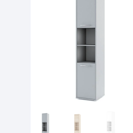
Pakabinamos spintelės
Žurnaliniai staliukai
Miegamieji foteliai
Lovos
Pastatomos spintelės
Komodos/spintelės
Poilsio foteliai-Supa
Čiužin
Stalviršiai
RTV staliukai
Pufai-Minkštasuolia
Spint
Virtuvės priedai
Vitrinos-indaujos
Pufai sėdmaišiai vi
Spint
Kampai – suolai
Darbai-galerija
Darbai-galerija
Spint
valgomojo stalai
Spin
4m
Virtuvės- stalai+kėdės
komplektai
Kampi
Kėdės
Nakti
Baro kėdės