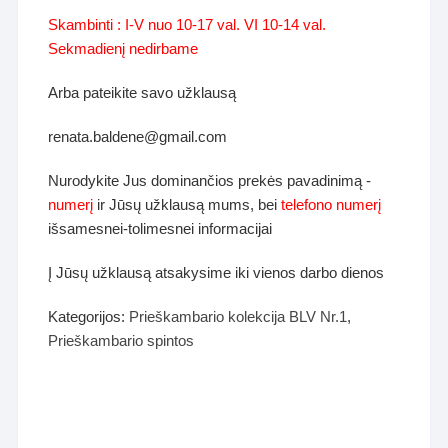
Skambinti : I-V nuo 10-17 val. VI 10-14 val.
Sekmadienį nedirbame
Arba pateikite savo užklausą
renata.baldene@gmail.com
Nurodykite Jus dominančios prekės pavadinimą -
numerį
ir Jūsų užklausą mums, bei
telefono numerį
išsamesnei-tolimesnei informacijai
Į Jūsų užklausą atsakysime iki vienos darbo dienos
Kategorijos:
Prieškambario kolekcija BLV Nr.1
,
Prieškambario spintos