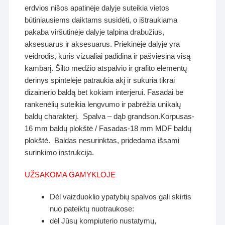
erdvios nišos apatinėje dalyje suteikia vietos
būtiniausiems daiktams susidėti, o ištraukiama
pakaba viršutinėje dalyje talpina drabužius,
aksesuarus ir aksesuarus. Priekinėje dalyje yra
veidrodis, kuris vizualiai padidina ir pašviesina visą
kambarį. Šilto medžio atspalvio ir grafito elementų
derinys spintelėje patraukia akį ir sukuria tikrai
dizainerio baldą bet kokiam interjerui. Fasadai be
rankenėlių suteikia lengvumo ir pabrėžia unikalų
baldų charakterį. Spalva – dąb grandson.Korpusas-
16 mm baldų plokštė / Fasadas-18 mm MDF baldų
plokštė. Baldas nesurinktas, pridedama išsami
surinkimo instrukcija.
UŽSAKOMA GAMYKLOJE
Dėl vaizduoklio ypatybių spalvos gali skirtis
nuo pateiktų nuotraukose:
dėl Jūsų kompiuterio nustatymų,