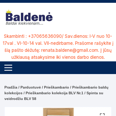
Skip
to
content
Skambinti : +37065636090/ Sav.dienos: I-V nuo 10-
17val . VI-10-14 val. VII-nedirbame. Prašome rašykite į
šią pašto dėžutę: renata.baldene@gmail.com. Į jūsų
užklausą atsakysime iki vienos darbo dienos.
Pradžia
/
Parduotuvė
/
Prieškambario
/
Prieškambario baldų
kolekcijos
/
Prieškambario kolekcija BLV Nr.1
/ Spinta su
veidrodžiu BLV 58