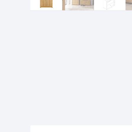
Komo
Galerija-darbai
Kosme
Patal
pagal
Darba