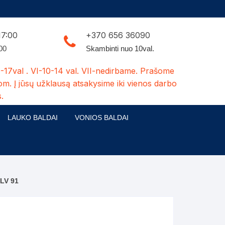
17:00
+370 656 36090
:00
Skambinti nuo 10val.
-17val . VI-10-14 val. VII-nedirbame. Prašome
om. Į jūsų užklausą atsakysime iki vienos darbo
.
LAUKO BALDAI
VONIOS BALDAI
ldų kolekcijos
Medžio masyvo lauko baldai
 stalai
šuns būdos-kiti medžio gaminiai
LV 91
dės
Pavėsinės -tuoletai-sandėliukai
ilsio kėdės
Šuliniai