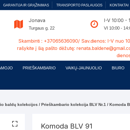
GARANTIJA IR GRĄŽINIMAS
TRANSPORTO PASLAUGOS
KONTAKTAI
Jonava
I-V 10:00 - 
Turgaus g. 22
VI 10:00 - 14
Skambinti : +37065636090/ Sav.dienos: I-V nuo 10
rašykite į šią pašto dėžutę: renata.baldene@gmail.c
dienos
AMOJO
PRIEŠKAMBARIO
VAIKŲ-JAUNUOLIO
BIURO
enelės
ų ir Miegamojo baldų
Prieškambario baldų kolekcijos
Vaikų jaunuolio baldų kolekcijos
Biuro ba
cijos
ontavimas
Standartiniai prieškambariai
Jaunuolio standartiniai
Rašomieji
mojo baldų komplektai
komlektai-sekcijos
io baldų kolekcijos
/
Prieškambario kolekcija BLV Nr.1
/ Komoda B
ija
Prieškambario spintos
Biuro kė
 su audiniu
Kušetės
Komodos
Darbo-po
Komoda BLV 91
tinės lovos
Lovos