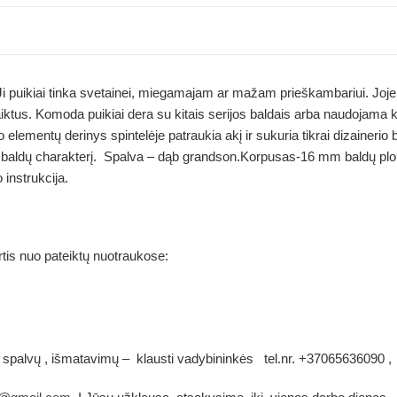
puikiai tinka svetainei, miegamajam ar mažam prieškambariui. Joje yra
aiktus. Komoda puikiai dera su kitais serijos baldais arba naudojama ka
to elementų derinys spintelėje patraukia akį ir sukuria tikrai dizainerio
alų baldų charakterį. Spalva – dąb grandson.Korpusas-16 mm baldų 
instrukcija.
rtis nuo pateiktų nuotraukose:
 spalvų , išmatavimų – klausti vadybininkės tel.nr. +37065636090 ,