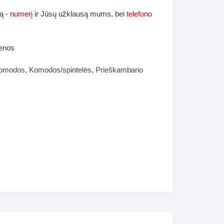
ą -
numerį
ir Jūsų užklausą mums, bei
telefono
ienos
omodos
,
Komodos/spintelės
,
Prieškambario