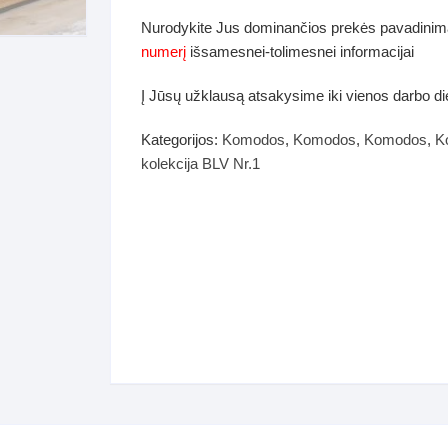
dos
Nurodykite Jus dominančios prekės pavadinim
Pufai sėdmaišiai video
numerį
išsamesnei-tolimesnei informacijai
tiniai staliukai
Darbai-galerija
Į Jūsų užklausą atsakysime iki vienos darbo d
ynės dėžės-Antklodės-
vės-namų tekstilė
Kategorijos:
Komodos
,
Komodos
,
Komodos
,
K
kolekcija BLV Nr.1
i-galerija