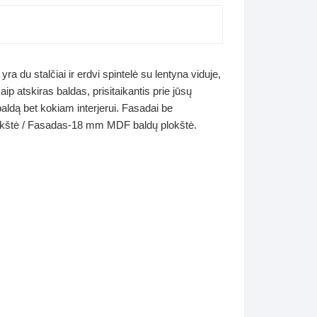
 du stalčiai ir erdvi spintelė su lentyna viduje,
ip atskiras baldas, prisitaikantis prie jūsų
 baldą bet kokiam interjerui. Fasadai be
plokštė / Fasadas-18 mm MDF baldų plokštė.