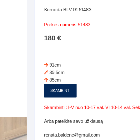
Batų dėžės-suoliukai
Spintos
Komoda BLV 91 51483
 spintoje
Dviaukštės lovos
mi foteliai
Veidrodžiai
Komodo
Prekės numeris 51483
iai
Visi Čiužiniai
Miegamieji foteliai- Sofos
180
€
i
Kabyklos
Kabyklo
os iki 1.10
Kaip išpakuoti čiužinį
Pufai-sėdmaišiai-daiktadėžės
deo
Darbai-galerija
Lentyno
os nuo 1,10 iki 2,00
Vaikų-jaunuolio spintos
91cm
Darbai-ga
39.5cm
os atidaromom durim 2-4m
Komodos
85cm
tos stumdomom durim 2-
Vaikų -jaunuolio rašomieji stalai
SKAMBINTI
Vaikų ir jaunuolių kėdės
Skambinti : I-V nuo 10-17 val. VI 10-14 val. S
nės spintos
Lentynos
Arba pateikite savo užklausą
nės spintelės
renata.baldene@gmail.com
Čiužiniai – patalynė