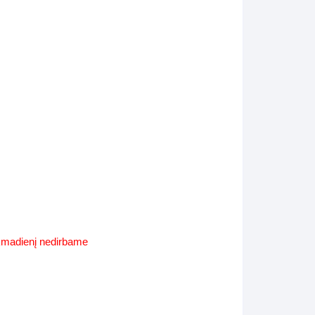
Supynės-supami foteliai
s
Kiti lauko baldai
s
Darbai-galerija
s
lerija
ekmadienį nedirbame