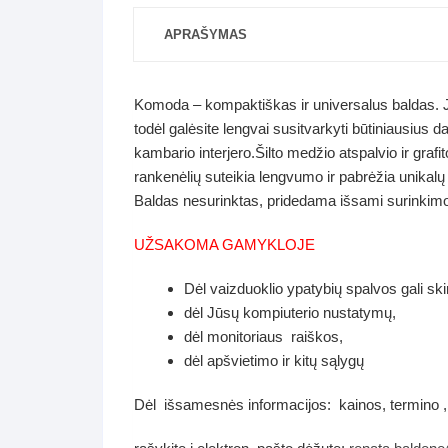
APRAŠYMAS
Komoda – kompaktiškas ir universalus baldas. Ji 
todėl galėsite lengvai susitvarkyti būtiniausius d
kambario interjero.Šilto medžio atspalvio ir grafi
rankenėlių suteikia lengvumo ir pabrėžia unik
Baldas nesurinktas, pridedama išsami surinkimo 
UŽSAKOMA GAMYKLOJE
Dėl vaizduoklio ypatybių spalvos gali ski
dėl Jūsų kompiuterio nustatymų,
dėl monitoriaus raiškos,
dėl apšvietimo ir kitų sąlygų
Dėl išsamesnės informacijos: kainos, termino ,