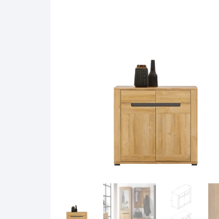
Pakabinamos spintelės
Žurnaliniai staliukai
Miegamieji foteliai
Lovos
Pastatomos spintelės
Komodos/spintelės
Poilsio foteliai-Supa
Čiužin
Stalviršiai
RTV staliukai
Pufai-Minkštasuolia
Spint
Virtuvės priedai
Vitrinos-indaujos
Pufai sėdmaišiai vi
Spint
Kampai – suolai
Darbai-galerija
Darbai-galerija
Spint
valgomojo stalai
Spin
4m
Virtuvės- stalai+kėdės
komplektai
Kampi
Kėdės
Nakti
Baro kėdės