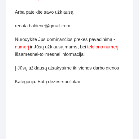
Arba pateikite savo užklausą
renata.baldene@gmail.com
Nurodykite Jus dominančios prekės pavadinimą -
numerį
ir Jūsų užklausą mums, bei
telefono numerį
išsamesnei-tolimesnei informacijai
Į Jūsų užklausą atsakysime iki vienos darbo dienos
Kategorija:
Batų dėžės-suoliukai