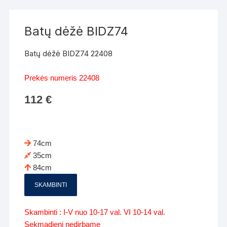
Batų dėžė BIDZ74
Batų dėžė BIDZ74 22408
Prekės numeris 22408
112
€
74cm
35cm
84cm
SKAMBINTI
Skambinti : I-V nuo 10-17 val. VI 10-14 val.
Sekmadienį nedirbame