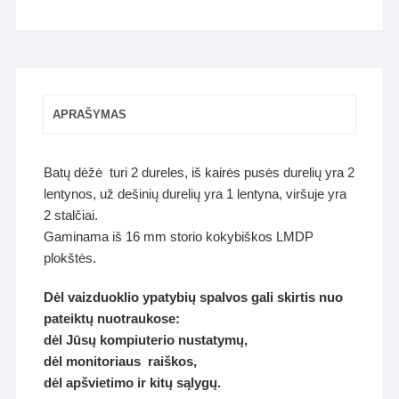
APRAŠYMAS
Batų dėžė turi 2 dureles, iš kairės pusės durelių yra 2
lentynos, už dešinių durelių yra 1 lentyna, viršuje yra
2 stalčiai.
Gaminama iš 16 mm storio kokybiškos LMDP
plokštės.
Dėl vaizduoklio ypatybių spalvos gali skirtis nuo
pateiktų nuotraukose:
dėl Jūsų kompiuterio nustatymų,
dėl monitoriaus raiškos,
dėl apšvietimo ir kitų sąlygų.