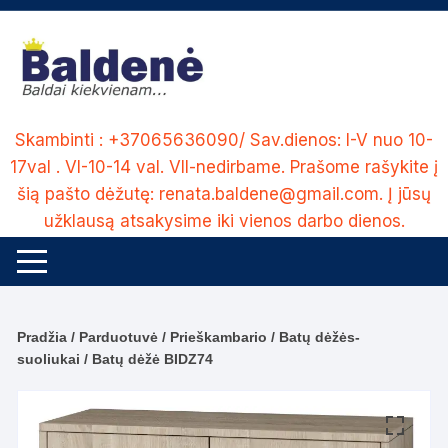
Skip
to
content
Skambinti : +37065636090/ Sav.dienos: I-V nuo 10-
17val . VI-10-14 val. VII-nedirbame. Prašome rašykite į
šią pašto dėžutę: renata.baldene@gmail.com. Į jūsų
užklausą atsakysime iki vienos darbo dienos.
Pradžia
/
Parduotuvė
/
Prieškambario
/
Batų dėžės-
suoliukai
/ Batų dėžė BIDZ74