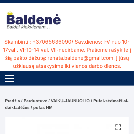
Skip
to
content
Skambinti : +37065636090/ Sav.dienos: I-V nuo 10-
17val . VI-10-14 val. VII-nedirbame. Prašome rašykite į
šią pašto dėžutę: renata.baldene@gmail.com. Į jūsų
užklausą atsakysime iki vienos darbo dienos.
Pradžia
/
Parduotuvė
/
VAIKŲ-JAUNUOLIO
/
Pufai-sėdmaišiai-
daiktadėžės
/ pufas HM