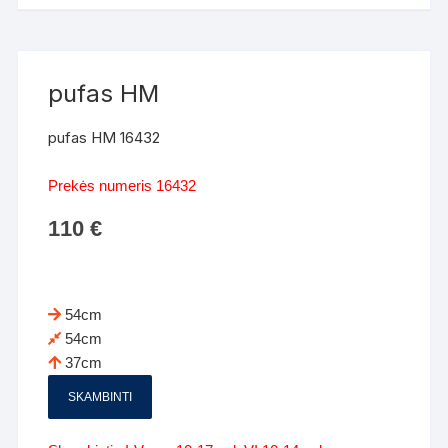
pufas HM
pufas HM 16432
Prekės numeris 16432
110
€
54cm
54cm
37cm
SKAMBINTI