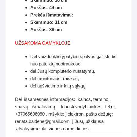
Skersmuo: 36 cm
Aukštis: 44 cm
Prekės išmatavimai:
Skersmuo: 31 cm
Aukštis: 38 cm
UŽSAKOMA GAMYKLOJE
Dėl vaizduoklio ypatybių spalvos gali skirtis
nuo pateiktų nuotraukose:
dėl Jūsų kompiuterio nustatymų,
dėl monitoriaus raiškos,
dėl apšvietimo ir kitų sąlygų
Dėl išsamesnės informacijos: kainos, termino ,
spalvų , išmatavimų – klausti vadybininkės tel.nr.
+37065636090 , rašykite į elektron. pašto dėžutę:
renata.baldene@gmail.com
Į Jūsų užklausą
atsakysime iki vienos darbo dienos.