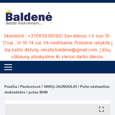
Skip
to
content
Skambinti : +37065636090/ Sav.dienos: I-V nuo 10-
17val . VI-10-14 val. VII-nedirbame. Prašome rašykite į
šią pašto dėžutę: renata.baldene@gmail.com. Į jūsų
užklausą atsakysime iki vienos darbo dienos.
Pradžia
/
Parduotuvė
/
VAIKŲ-JAUNUOLIO
/
Pufai-sėdmaišiai-
daiktadėžės
/ pufas BHM