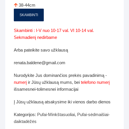
38-44cm
SKAMBINTI
Skambinti : I-V nuo 10-17 val. VI 10-14 val.
Sekmadienį nedirbame
Arba pateikite savo užklausą
renata.baldene@gmail.com
Nurodykite Jus dominančios prekės pavadinimą -
numerį
ir Jūsų užklausą mums, bei
telefono numerį
išsamesnei-tolimesnei informacijai
Į Jūsų užklausą atsakysime iki vienos darbo dienos
Kategorijos:
Pufai-Minkštasuoliai
,
Pufai-sėdmaišiai-
daiktadėžės