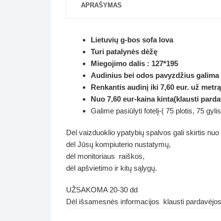
APRAŠYMAS
Lietuvių g-bos sofa lova
Turi patalynės dėžę
Miegojimo dalis : 127*195
Audinius bei odos pavyzdžius galima
Renkantis audinį iki 7,60 eur. už metrą
Nuo 7,60 eur-kaina kinta(klausti parda
Galime pasiūlyti fotelį-( 75 plotis, 75 gyli
Dėl vaizduoklio ypatybių spalvos gali skirtis nuo
dėl Jūsų kompiuterio nustatymų,
dėl monitoriaus raiškos,
dėl apšvietimo ir kitų sąlygų.
UŽSAKOMA 20-30 dd
Dėl išsamesnės informacijos klausti pardavėj