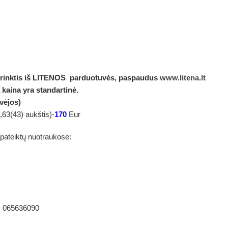
 rinktis iš LITENOS parduotuvės, paspaudus
www.litena.lt
 kaina yra standartinė.
vėjos)
s,63(43) aukštis)-
170
Eur
 pateiktų nuotraukose:
os 065636090