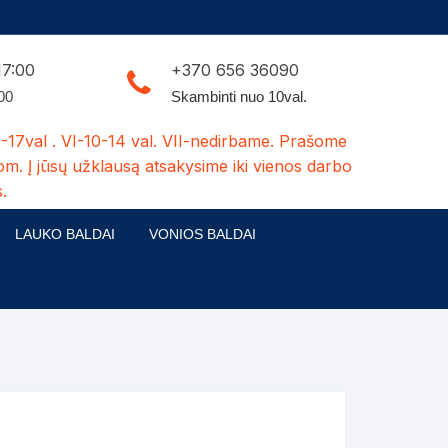
17:00
+370 656 36090
:00
Skambinti nuo 10val.
-17val . VI-10-14 val. VII-nedirbame. Prašome
om. Į jūsų užklausą atsakysime iki vienos darbo
.
LAUKO BALDAI
VONIOS BALDAI
ldų kolekcijos
Medžio masyvo lauko baldai
 stalai
šuns būdos-kiti medžio gaminiai
dės
Pavėsinės -tuoletai-sandėliukai
ilsio kėdės
Šuliniai