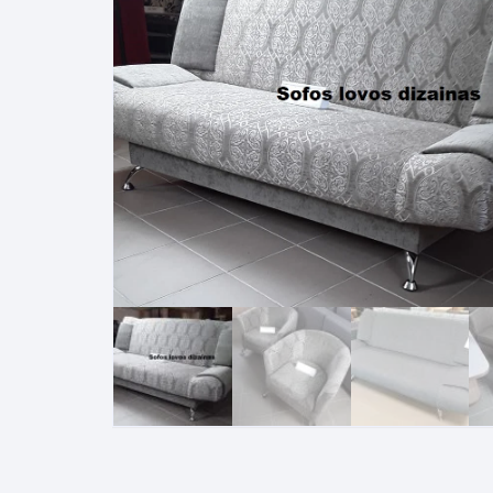
Pakabinamos spintelės
Žurnaliniai staliukai
Miegamieji foteliai
Lovos
Pastatomos spintelės
Komodos/spintelės
Poilsio foteliai-Supa
Čiužin
Stalviršiai
RTV staliukai
Pufai-Minkštasuolia
Spint
Virtuvės priedai
Vitrinos-indaujos
Pufai sėdmaišiai vi
Spint
Kampai – suolai
Darbai-galerija
Darbai-galerija
Spint
valgomojo stalai
Spin
4m
Virtuvės- stalai+kėdės
komplektai
Kampi
Kėdės
Nakti
Baro kėdės