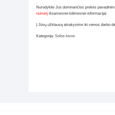
dos
Nurodykite Jus dominančios prekės pavadinim
Pufai sėdmaišiai video
numerį
išsamesnei-tolimesnei informacijai
tiniai staliukai
Darbai-galerija
Į Jūsų užklausą atsakysime iki vienos darbo d
ynės dėžės-Antklodės-
vės-namų tekstilė
Kategorija:
Sofos-lovos
i-galerija