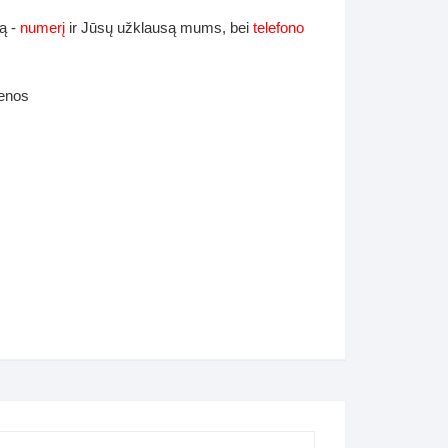
ą -
numerį
ir Jūsų užklausą mums, bei
telefono
ienos