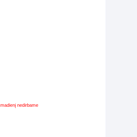
Supynės-supami foteliai
s
Kiti lauko baldai
s
Darbai-galerija
s
lerija
ekmadienį nedirbame