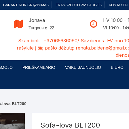
GARANTIJA IR GRĄŽINIMAS
TRANSPORTO PASLAUGOS
KONTAKTAI
Jonava
I-V 10:00 - 
Turgaus g. 22
VI 10:00 - 14
Skambinti : +37065636090/ Sav.dienos: I-V nuo 10
rašykite į šią pašto dėžutę: renata.baldene@gmail.c
dienos
AMOJO
PRIEŠKAMBARIO
VAIKŲ-JAUNUOLIO
BIURO
enelės
ų ir Miegamojo baldų
Prieškambario baldų kolekcijos
Vaikų jaunuolio baldų kolekcijos
Biuro ba
cijos
ontavimas
Standartiniai prieškambariai
Jaunuolio standartiniai
Rašomieji
mojo baldų komplektai
komlektai-sekcijos
a-lova BLT200
ija
Prieškambario spintos
Biuro kė
 su audiniu
Kušetės
Komodos
Darbo-po
Sofa-lova BLT200
tinės lovos
Lovos