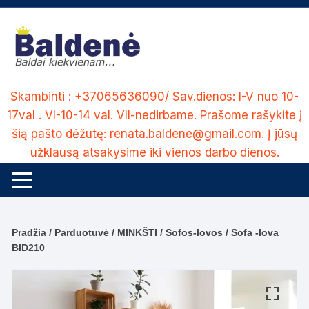
Skip
to
content
Skambinti : +37065636090/ Sav.dienos: I-V nuo 10-
17val . VI-10-14 val. VII-nedirbame. Prašome rašykite į
šią pašto dėžutę: renata.baldene@gmail.com. Į jūsų
užklausą atsakysime iki vienos darbo dienos.
Pradžia
/
Parduotuvė
/
MINKŠTI
/
Sofos-lovos
/ Sofa -lova
BID210