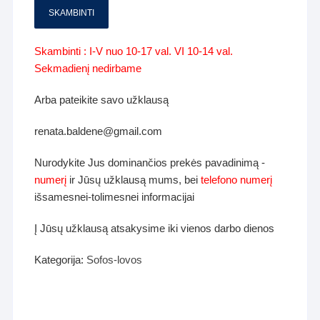
SKAMBINTI
Skambinti : I-V nuo 10-17 val. VI 10-14 val.
Sekmadienį nedirbame
Arba pateikite savo užklausą
renata.baldene@gmail.com
Nurodykite Jus dominančios prekės pavadinimą -
numerį
ir Jūsų užklausą mums, bei
telefono numerį
išsamesnei-tolimesnei informacijai
Į Jūsų užklausą atsakysime iki vienos darbo dienos
Kategorija:
Sofos-lovos