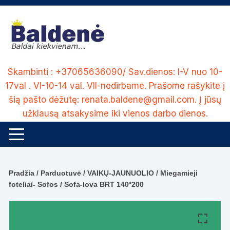
Skip
to
content
Skambinti : +37065636090/ Sav.dienos: I-V nuo 10-
17val . VI-10-14 val. VII-nedirbame. Prašome rašykite į
šią pašto dėžutę: renata.baldene@gmail.com. Į jūsų
užklausą atsakysime iki vienos darbo dienos.
Pradžia
/
Parduotuvė
/
VAIKŲ-JAUNUOLIO
/
Miegamieji
foteliai- Sofos
/ Sofa-lova BRT 140*200