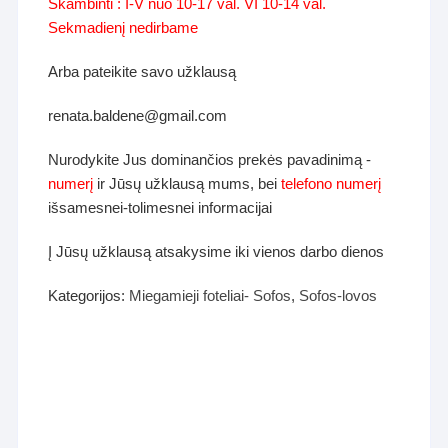
Skambinti : I-V nuo 10-17 val. VI 10-14 val.
Sekmadienį nedirbame
Arba pateikite savo užklausą
renata.baldene@gmail.com
Nurodykite Jus dominančios prekės pavadinimą -
numerį
ir Jūsų užklausą mums, bei
telefono numerį
išsamesnei-tolimesnei informacijai
Į Jūsų užklausą atsakysime iki vienos darbo dienos
Kategorijos:
Miegamieji foteliai- Sofos
,
Sofos-lovos