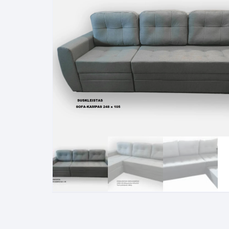
Pakabinamos spintelės
Žurnaliniai staliukai
Miegamieji foteliai
Lovos
Pastatomos spintelės
Komodos/spintelės
Poilsio foteliai-Supa
Čiužin
Stalviršiai
RTV staliukai
Pufai-Minkštasuolia
Spint
Virtuvės priedai
Vitrinos-indaujos
Pufai sėdmaišiai vi
Spint
Kampai – suolai
Darbai-galerija
Darbai-galerija
Spint
valgomojo stalai
Spin
4m
Virtuvės- stalai+kėdės
komplektai
Kampi
Kėdės
Nakti
Baro kėdės