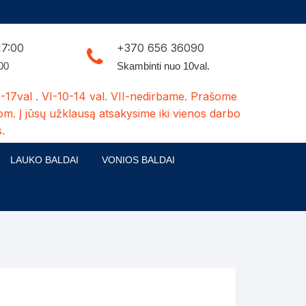
17:00
+370 656 36090
:00
Skambinti nuo 10val.
-17val . VI-10-14 val. VII-nedirbame. Prašome
om. Į jūsų užklausą atsakysime iki vienos darbo
.
LAUKO BALDAI
VONIOS BALDAI
ldų kolekcijos
Medžio masyvo lauko baldai
 stalai
šuns būdos-kiti medžio gaminiai
dės
Pavėsinės -tuoletai-sandėliukai
ilsio kėdės
Šuliniai