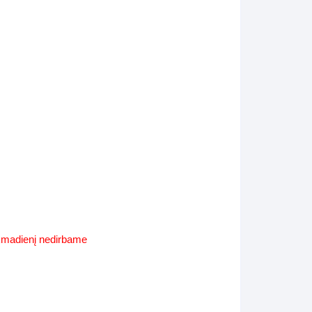
Supynės-supami foteliai
s
Kiti lauko baldai
s
Darbai-galerija
s
lerija
ekmadienį nedirbame