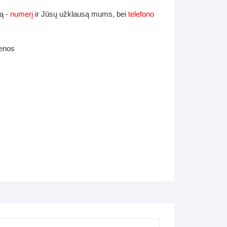
ą -
numerį
ir Jūsų užklausą mums, bei
telefono
ienos