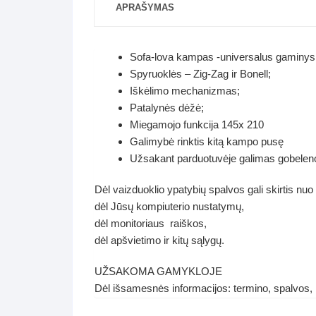
APRAŠYMAS
Sofa-lova kampas -universalus gaminys
Spyruoklės – Zig-Zag ir Bonell;
Iškėlimo mechanizmas;
Patalynės dėžė;
Miegamojo funkcija 145x 210
Galimybė rinktis kitą kampo pusę
Užsakant parduotuvėje galimas gobeleno
Dėl vaizduoklio ypatybių spalvos gali skirtis nuo
dėl Jūsų kompiuterio nustatymų,
dėl monitoriaus raiškos,
dėl apšvietimo ir kitų sąlygų.
UŽSAKOMA GAMYKLOJE
Dėl išsamesnės informacijos: termino, spalvos,