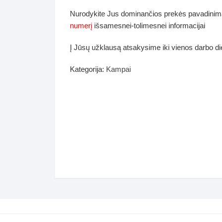
dos
Nurodykite Jus dominančios prekės pavadinim
Pufai sėdmaišiai video
numerį
išsamesnei-tolimesnei informacijai
tiniai staliukai
Darbai-galerija
Į Jūsų užklausą atsakysime iki vienos darbo d
ynės dėžės-Antklodės-
vės-namų tekstilė
Kategorija:
Kampai
i-galerija