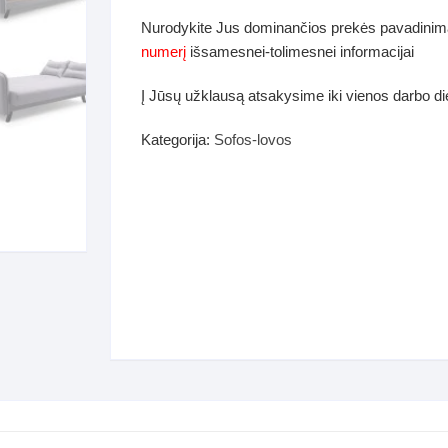
dos
Nurodykite Jus dominančios prekės pavadinim
Pufai sėdmaišiai video
numerį
išsamesnei-tolimesnei informacijai
tiniai staliukai
Darbai-galerija
Į Jūsų užklausą atsakysime iki vienos darbo d
ynės dėžės-Antklodės-
vės-namų tekstilė
Kategorija:
Sofos-lovos
i-galerija