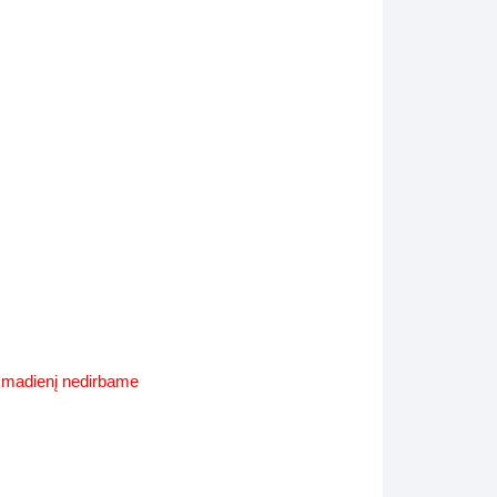
Supynės-supami foteliai
s
Kiti lauko baldai
s
Darbai-galerija
s
lerija
ekmadienį nedirbame