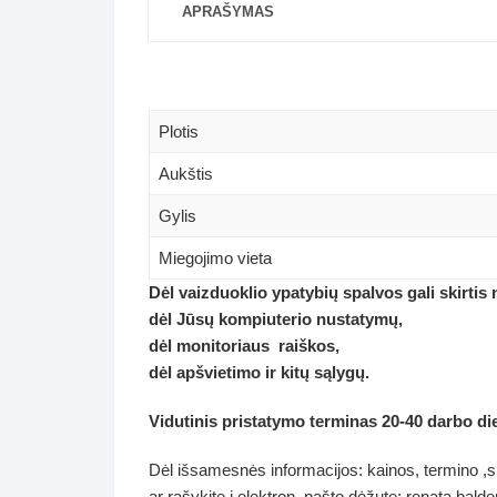
APRAŠYMAS
Plotis
Aukštis
Gylis
Miegojimo vieta
Dėl vaizduoklio ypatybių spalvos gali skirtis
dėl Jūsų kompiuterio nustatymų,
dėl monitoriaus raiškos,
dėl apšvietimo ir kitų sąlygų.
Vidutinis pristatymo terminas 20-40 darbo di
Dėl išsamesnės informacijos: kainos, termino ,sp
ar rašykite į elektron. pašto dėžutę: renata.ba