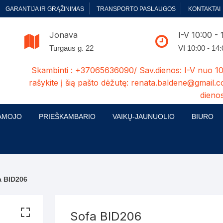
GARANTIJA IR GRĄŽINIMAS
TRANSPORTO PASLAUGOS
KONTAKTAI
Jonava
I-V 10:00 - 
Turgaus g. 22
VI 10:00 - 14
Skambinti : +37065636090/ Sav.dienos: I-V nuo 10
rašykite į šią pašto dėžutę: renata.baldene@gmail.c
dienos
AMOJO
PRIEŠKAMBARIO
VAIKŲ-JAUNUOLIO
BIURO
enelės
ų ir Miegamojo baldų
Prieškambario baldų kolekcijos
Vaikų jaunuolio baldų kolekcijos
Biuro ba
cijos
ontavimas
Standartiniai prieškambariai
Jaunuolio standartiniai
Rašomieji
mojo baldų komplektai
komlektai-sekcijos
a BID206
ija
Prieškambario spintos
Biuro kė
 su audiniu
Kušetės
Komodos
Darbo-po
Sofa BID206
tinės lovos
Lovos