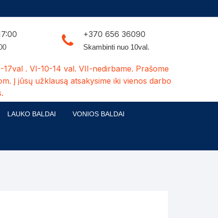
17:00
+370 656 36090
:00
Skambinti nuo 10val.
-17val . VI-10-14 val. VII-nedirbame. Prašome
om. Į jūsų užklausą atsakysime iki vienos darbo
.
LAUKO BALDAI
VONIOS BALDAI
ldų kolekcijos
Medžio masyvo lauko baldai
 stalai
šuns būdos-kiti medžio gaminiai
dės
Pavėsinės -tuoletai-sandėliukai
ilsio kėdės
Šuliniai