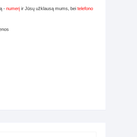
ą -
numerį
ir Jūsų užklausą mums, bei
telefono
ienos