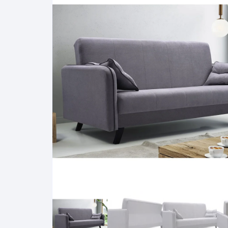
Pakabinamos spintelės
Žurnaliniai staliukai
Miegamieji foteliai
Lovos
Pastatomos spintelės
Komodos/spintelės
Poilsio foteliai-Supa
Čiužin
Stalviršiai
RTV staliukai
Pufai-Minkštasuolia
Spint
Virtuvės priedai
Vitrinos-indaujos
Pufai sėdmaišiai vi
Spint
Kampai – suolai
Darbai-galerija
Darbai-galerija
Spint
valgomojo stalai
Spin
4m
Virtuvės- stalai+kėdės
komplektai
Kampi
Kėdės
Nakti
Baro kėdės