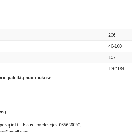
206
46-100
107
136*184
 nuo pateiktų nuotraukose:
enų.
alvų ir t.t – klausti pardavėjos 065636090,
ldene@gmail.com