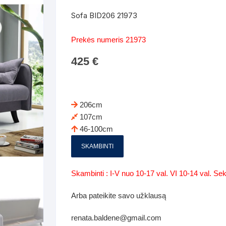
Batų dėžės-suoliukai
Spintos
Sofa BID206 21973
 spintoje
Dviaukštės lovos
mi foteliai
Veidrodžiai
Komodo
Prekės numeris 21973
iai
Visi Čiužiniai
Miegamieji foteliai- Sofos
425
€
i
Kabyklos
Kabyklo
os iki 1.10
Kaip išpakuoti čiužinį
Pufai-sėdmaišiai-daiktadėžės
deo
Darbai-galerija
Lentyno
os nuo 1,10 iki 2,00
Vaikų-jaunuolio spintos
206cm
Darbai-ga
107cm
os atidaromom durim 2-4m
Komodos
46-100cm
tos stumdomom durim 2-
Vaikų -jaunuolio rašomieji stalai
SKAMBINTI
Vaikų ir jaunuolių kėdės
Skambinti : I-V nuo 10-17 val. VI 10-14 val. S
nės spintos
Lentynos
Arba pateikite savo užklausą
nės spintelės
renata.baldene@gmail.com
Čiužiniai – patalynė