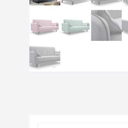
Komo
Galerija-darbai
Kosme
Patal
pagal
Darba