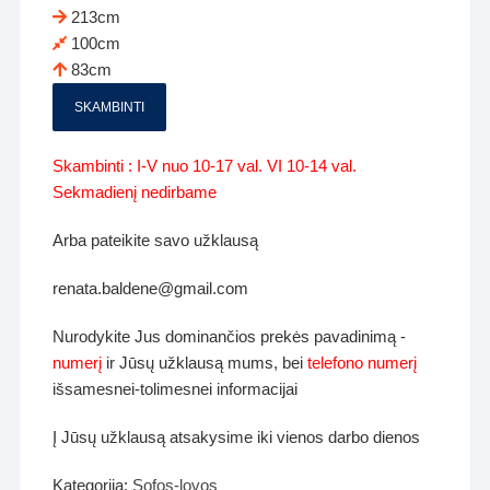
213cm
100cm
83cm
SKAMBINTI
Skambinti : I-V nuo 10-17 val. VI 10-14 val.
Sekmadienį nedirbame
Arba pateikite savo užklausą
renata.baldene@gmail.com
Nurodykite Jus dominančios prekės pavadinimą -
numerį
ir Jūsų užklausą mums, bei
telefono numerį
išsamesnei-tolimesnei informacijai
Į Jūsų užklausą atsakysime iki vienos darbo dienos
Kategorija:
Sofos-lovos