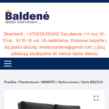
Skip
to
content
Skambinti : +37065636090/ Sav.dienos: I-V nuo 10-
17val . VI-10-14 val. VII-nedirbame. Prašome rašykite į
šią pašto dėžutę: renata.baldene@gmail.com. Į jūsų
užklausą atsakysime iki vienos darbo dienos.
Pradžia
/
Parduotuvė
/
MINKŠTI
/
Sofos-lovos
/ Sofa BDZ213