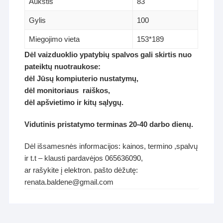
Aukštis
83
Gylis
100
Miegojimo vieta
153*189
Dėl vaizduoklio ypatybių spalvos gali skirtis nuo
pateiktų nuotraukose:
dėl Jūsų kompiuterio nustatymų,
dėl monitoriaus raiškos,
dėl apšvietimo ir kitų sąlygų.
Vidutinis pristatymo terminas 20-40 darbo dienų.
Dėl išsamesnės informacijos: kainos, termino ,spalvų
ir t.t – klausti pardavėjos 065636090,
ar rašykite į elektron. pašto dėžutę:
renata.baldene@gmail.com