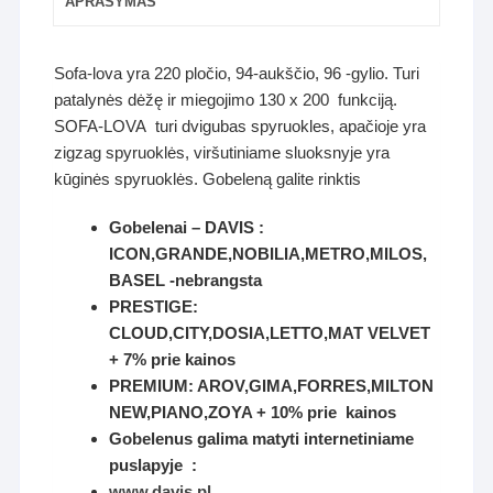
APRAŠYMAS
Sofa-lova yra 220 pločio, 94-aukščio, 96 -gylio. Turi
patalynės dėžę ir miegojimo 130 x 200 funkciją.
SOFA-LOVA turi dvigubas spyruokles, apačioje yra
zigzag spyruoklės, viršutiniame sluoksnyje yra
kūginės spyruoklės. Gobeleną galite rinktis
Gobelenai – DAVIS :
ICON,GRANDE,NOBILIA,METRO,MILOS,
BASEL -nebrangsta
PRESTIGE:
CLOUD,CITY,DOSIA,LETTO,MAT VELVET
+ 7% prie kainos
PREMIUM: AROV,GIMA,FORRES,MILTON
NEW,PIANO,ZOYA + 10% prie kainos
Gobelenus galima matyti internetiniame
puslapyje :
www.davis.pl