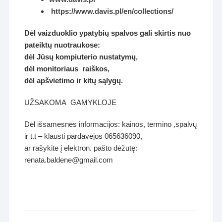
https://www.davis.pl/en/collections/
Dėl vaizduoklio ypatybių spalvos gali skirtis nuo
pateiktų nuotraukose:
dėl Jūsų kompiuterio nustatymų,
dėl monitoriaus raiškos,
dėl apšvietimo ir kitų sąlygų.
UŽSAKOMA GAMYKLOJE
Dėl išsamesnės informacijos: kainos, termino ,spalvų
ir t.t – klausti pardavėjos 065636090,
ar rašykite į elektron. pašto dėžutę:
renata.baldene@gmail.com