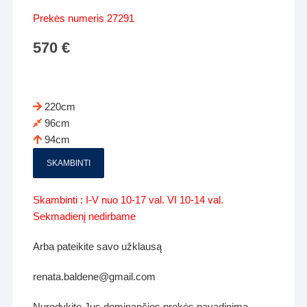
Prekės numeris 27291
570
€
220cm
96cm
94cm
SKAMBINTI
Skambinti : I-V nuo 10-17 val. VI 10-14 val.
Sekmadienį nedirbame
Arba pateikite savo užklausą
renata.baldene@gmail.com
Nurodykite Jus dominančios prekės pavadinimą -