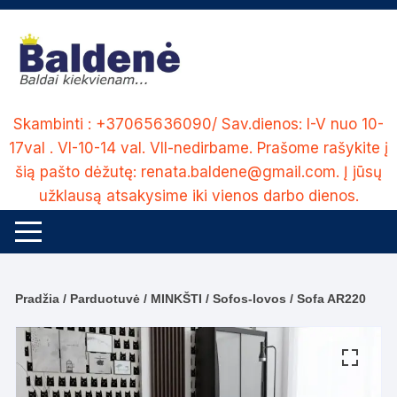
Skip
to
content
Skambinti : +37065636090/ Sav.dienos: I-V nuo 10-
17val . VI-10-14 val. VII-nedirbame. Prašome rašykite į
šią pašto dėžutę: renata.baldene@gmail.com. Į jūsų
užklausą atsakysime iki vienos darbo dienos.
Pradžia
/
Parduotuvė
/
MINKŠTI
/
Sofos-lovos
/ Sofa AR220