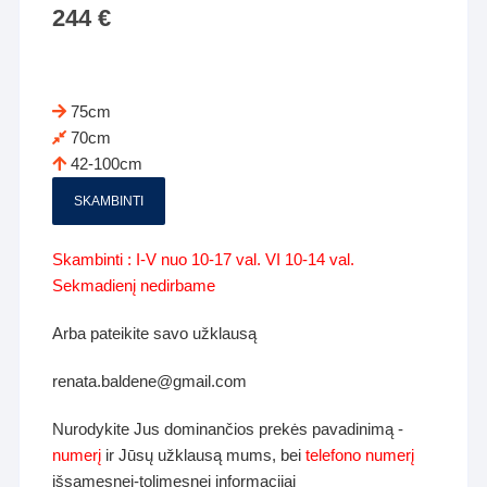
244
€
75cm
70cm
42-100cm
SKAMBINTI
Skambinti : I-V nuo 10-17 val. VI 10-14 val.
Sekmadienį nedirbame
Arba pateikite savo užklausą
renata.baldene@gmail.com
Nurodykite Jus dominančios prekės pavadinimą -
numerį
ir Jūsų užklausą mums, bei
telefono numerį
išsamesnei-tolimesnei informacijai