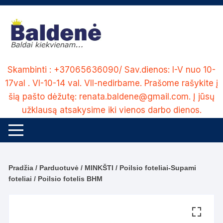
Skip
to
content
Skambinti : +37065636090/ Sav.dienos: I-V nuo 10-
17val . VI-10-14 val. VII-nedirbame. Prašome rašykite į
šią pašto dėžutę: renata.baldene@gmail.com. Į jūsų
užklausą atsakysime iki vienos darbo dienos.
Pradžia
/
Parduotuvė
/
MINKŠTI
/
Poilsio foteliai-Supami
foteliai
/ Poilsio fotelis BHM