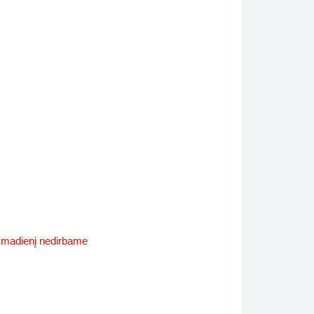
Supynės-supami foteliai
s
Kiti lauko baldai
s
Darbai-galerija
s
lerija
ekmadienį nedirbame