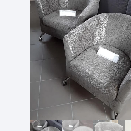
Pakabinamos spintelės
Žurnaliniai staliukai
Miegamieji foteliai
Lovos
Pastatomos spintelės
Komodos/spintelės
Poilsio foteliai-Supa
Čiužin
Stalviršiai
RTV staliukai
Pufai-Minkštasuolia
Spint
Virtuvės priedai
Vitrinos-indaujos
Pufai sėdmaišiai vi
Spint
Kampai – suolai
Darbai-galerija
Darbai-galerija
Spint
valgomojo stalai
Spin
4m
Virtuvės- stalai+kėdės
komplektai
Kampi
Kėdės
Nakti
Baro kėdės