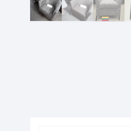
Komo
Galerija-darbai
Kosme
Patal
pagal
Darba