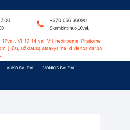
17:00
+370 656 36090
:00
Skambinti nuo 10val.
-17val . VI-10-14 val. VII-nedirbame. Prašome
om. Į jūsų užklausą atsakysime iki vienos darbo
.
LAUKO BALDAI
VONIOS BALDAI
ldų kolekcijos
Medžio masyvo lauko baldai
 stalai
šuns būdos-kiti medžio gaminiai
dės
Pavėsinės -tuoletai-sandėliukai
ilsio kėdės
Šuliniai