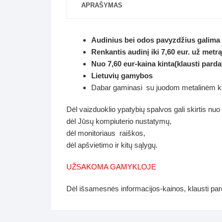
APRAŠYMAS
Audinius bei odos pavyzdžius galima
Renkantis audinį iki 7,60 eur. už metrą
Nuo 7,60 eur-kaina kinta(klausti parda
Lietuvių gamybos
Dabar gaminasi su juodom metalinėm koj
Dėl vaizduoklio ypatybių spalvos gali skirtis nuo
dėl Jūsų kompiuterio nustatymų,
dėl monitoriaus raiškos,
dėl apšvietimo ir kitų sąlygų.
UŽSAKOMA GAMYKLOJE
Dėl išsamesnės informacijos-kainos, klausti p