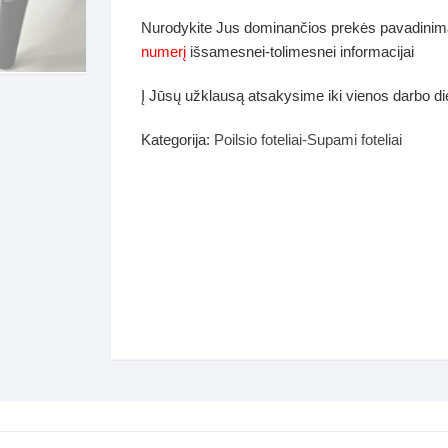
dos
Nurodykite Jus dominančios prekės pavadinim
Pufai sėdmaišiai video
numerį
išsamesnei-tolimesnei informacijai
tiniai staliukai
Darbai-galerija
Į Jūsų užklausą atsakysime iki vienos darbo d
ynės dėžės-Antklodės-
vės-namų tekstilė
Kategorija:
Poilsio foteliai-Supami foteliai
i-galerija