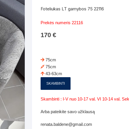
Batų dėžės-suoliukai
Spintos
Foteliukas LT gamybos 75 22116
 spintoje
Dviaukštės lovos
mi foteliai
Veidrodžiai
Komodo
Prekės numeris 22116
iai
Visi Čiužiniai
Miegamieji foteliai- Sofos
170
€
i
Kabyklos
Kabyklo
os iki 1.10
Kaip išpakuoti čiužinį
Pufai-sėdmaišiai-daiktadėžės
deo
Darbai-galerija
Lentyno
os nuo 1,10 iki 2,00
Vaikų-jaunuolio spintos
75cm
Darbai-ga
75cm
os atidaromom durim 2-4m
Komodos
43-63cm
tos stumdomom durim 2-
Vaikų -jaunuolio rašomieji stalai
SKAMBINTI
Vaikų ir jaunuolių kėdės
Skambinti : I-V nuo 10-17 val. VI 10-14 val. S
nės spintos
Lentynos
Arba pateikite savo užklausą
nės spintelės
renata.baldene@gmail.com
Čiužiniai – patalynė