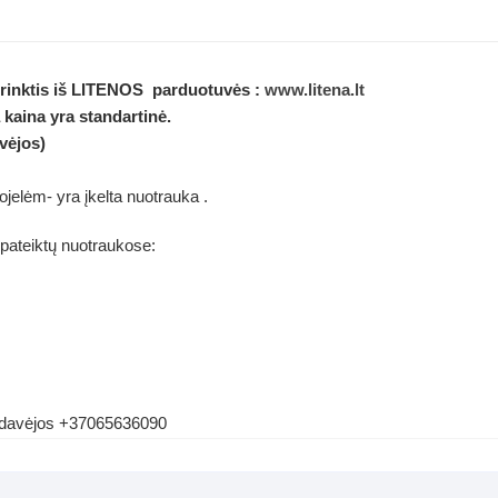
 rinktis iš LITENOS parduotuvės :
www.litena.lt
 kaina yra standartinė.
vėjos)
elėm- yra įkelta nuotrauka .
 pateiktų nuotraukose:
ardavėjos +37065636090