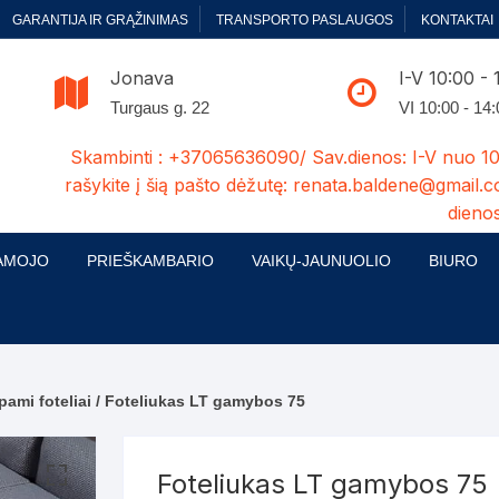
GARANTIJA IR GRĄŽINIMAS
TRANSPORTO PASLAUGOS
KONTAKTAI
Jonava
I-V 10:00 - 
Turgaus g. 22
VI 10:00 - 14
Skambinti : +37065636090/ Sav.dienos: I-V nuo 10
rašykite į šią pašto dėžutę: renata.baldene@gmail.c
dienos
AMOJO
PRIEŠKAMBARIO
VAIKŲ-JAUNUOLIO
BIURO
enelės
ų ir Miegamojo baldų
Prieškambario baldų kolekcijos
Vaikų jaunuolio baldų kolekcijos
Biuro ba
cijos
ontavimas
Standartiniai prieškambariai
Jaunuolio standartiniai
Rašomieji
mojo baldų komplektai
komlektai-sekcijos
pami foteliai
/ Foteliukas LT gamybos 75
ija
Prieškambario spintos
Biuro kė
 su audiniu
Kušetės
Komodos
Darbo-po
Foteliukas LT gamybos 75
tinės lovos
Lovos