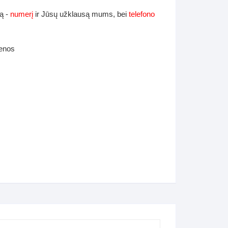
ą -
numerį
ir Jūsų užklausą mums, bei
telefono
ienos