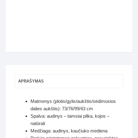
APRAŠYMAS
Matmenys (plotis/gylis/aukštis/sėdimosios
dalies aukštis): 73/76/99/43 cm
Spalva: audinys – tamsiai pilka, kojos –
natūrali
Medžiaga: audinys, kaučiuko mediena