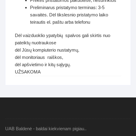
Prekės pristatomos pakuotėse, nesurinktos
Preliminarus pristatymo terminas: 3-5
savaitės. Dėl tikslesnio pristatymo laiko
teirautis el. paštu arba telefonu
Dėl vaizduoklio ypatybių spalvos gali skirtis nuo
pateiktų nuotraukose
dėl Jūsų kompiuterio nustatymų,
dėl monitoriaus raiškos,
dėl apšvietimo ir kitų sąlygų.
UŽSAKOMA
UAB Baldenė - baldai kiekvienam pigiau..