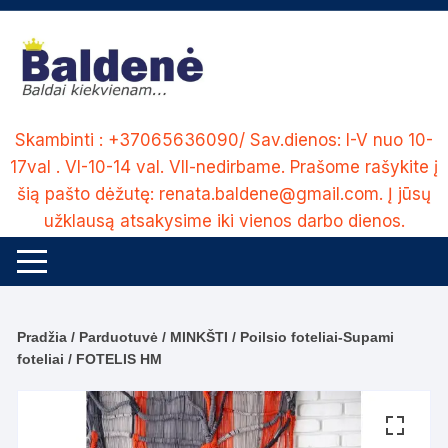
Skip
to
content
Skambinti : +37065636090/ Sav.dienos: I-V nuo 10-
17val . VI-10-14 val. VII-nedirbame. Prašome rašykite į
šią pašto dėžutę: renata.baldene@gmail.com. Į jūsų
užklausą atsakysime iki vienos darbo dienos.
Pradžia
/
Parduotuvė
/
MINKŠTI
/
Poilsio foteliai-Supami
foteliai
/ FOTELIS HM