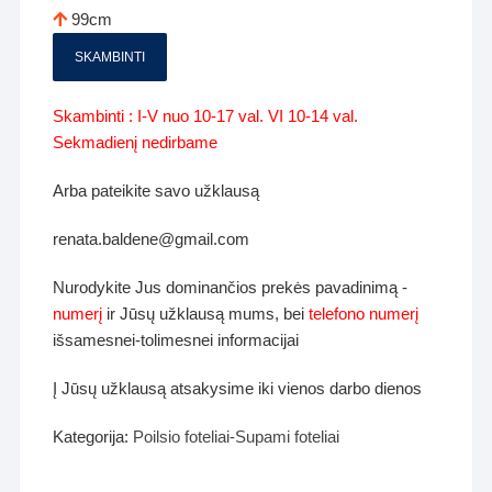
99cm
SKAMBINTI
Skambinti : I-V nuo 10-17 val. VI 10-14 val.
Sekmadienį nedirbame
Arba pateikite savo užklausą
renata.baldene@gmail.com
Nurodykite Jus dominančios prekės pavadinimą -
numerį
ir Jūsų užklausą mums, bei
telefono numerį
išsamesnei-tolimesnei informacijai
Į Jūsų užklausą atsakysime iki vienos darbo dienos
Kategorija:
Poilsio foteliai-Supami foteliai