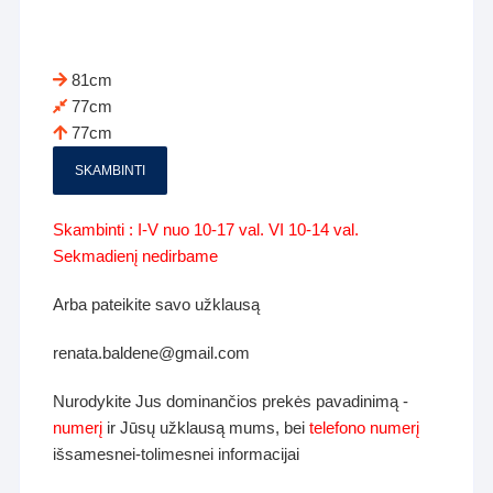
81cm
77cm
77cm
SKAMBINTI
Skambinti : I-V nuo 10-17 val. VI 10-14 val.
Sekmadienį nedirbame
Arba pateikite savo užklausą
renata.baldene@gmail.com
Nurodykite Jus dominančios prekės pavadinimą -
numerį
ir Jūsų užklausą mums, bei
telefono numerį
išsamesnei-tolimesnei informacijai