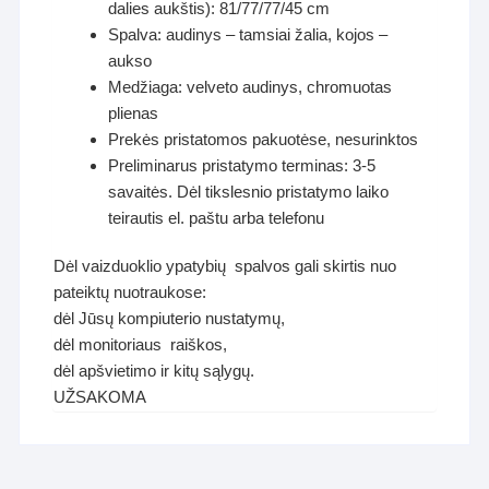
dalies aukštis): 81/77/77/45 cm
Spalva: audinys – tamsiai žalia, kojos –
aukso
Medžiaga: velveto audinys, chromuotas
plienas
Prekės pristatomos pakuotėse, nesurinktos
Preliminarus pristatymo terminas: 3-5
savaitės. Dėl tikslesnio pristatymo laiko
teirautis el. paštu arba telefonu
Dėl vaizduoklio ypatybių spalvos gali skirtis nuo
pateiktų nuotraukose:
dėl Jūsų kompiuterio nustatymų,
dėl monitoriaus raiškos,
dėl apšvietimo ir kitų sąlygų.
UŽSAKOMA