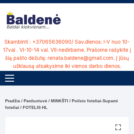
Skip
to
content
Skambinti : +37065636090/ Sav.dienos: I-V nuo 10-
17val . VI-10-14 val. VII-nedirbame. Prašome rašykite į
šią pašto dėžutę: renata.baldene@gmail.com. Į jūsų
užklausą atsakysime iki vienos darbo dienos.
Pradžia
/
Parduotuvė
/
MINKŠTI
/
Poilsio foteliai-Supami
foteliai
/ FOTELIS HL