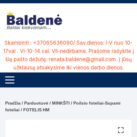
Skip
to
content
Skambinti : +37065636090/ Sav.dienos: I-V nuo 10-
17val . VI-10-14 val. VII-nedirbame. Prašome rašykite į
šią pašto dėžutę: renata.baldene@gmail.com. Į jūsų
užklausą atsakysime iki vienos darbo dienos.
Pradžia
/
Parduotuvė
/
MINKŠTI
/
Poilsio foteliai-Supami
foteliai
/ FOTELIS HM