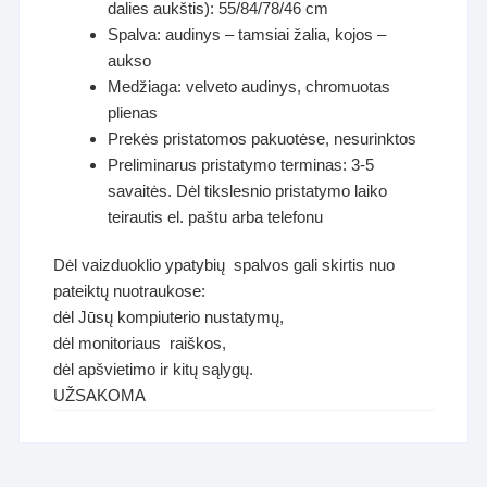
dalies aukštis): 55/84/78/46 cm
Spalva: audinys – tamsiai žalia, kojos –
aukso
Medžiaga: velveto audinys, chromuotas
plienas
Prekės pristatomos pakuotėse, nesurinktos
Preliminarus pristatymo terminas: 3-5
savaitės. Dėl tikslesnio pristatymo laiko
teirautis el. paštu arba telefonu
Dėl vaizduoklio ypatybių spalvos gali skirtis nuo
pateiktų nuotraukose:
dėl Jūsų kompiuterio nustatymų,
dėl monitoriaus raiškos,
dėl apšvietimo ir kitų sąlygų.
UŽSAKOMA