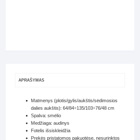
APRAŠYMAS
Matmenys (plotis/gylis/aukštis/sėdimosios
dalies aukštis): 64/84÷135/103÷76/48 cm
Spalva: smėlio
Medžiaga: audinys
Fotelis išsiskleidžia
Prekės pristatomos pakuotėse, nesurinktos