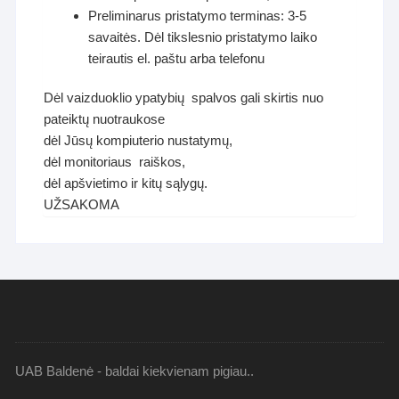
Preliminarus pristatymo terminas: 3-5
savaitės. Dėl tikslesnio pristatymo laiko
teirautis el. paštu arba telefonu
Dėl vaizduoklio ypatybių spalvos gali skirtis nuo
pateiktų nuotraukose
dėl Jūsų kompiuterio nustatymų,
dėl monitoriaus raiškos,
dėl apšvietimo ir kitų sąlygų.
UŽSAKOMA
UAB Baldenė - baldai kiekvienam pigiau..