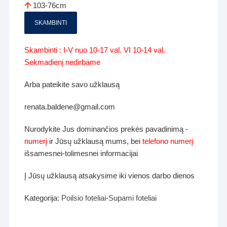
103-76cm
SKAMBINTI
Skambinti : I-V nuo 10-17 val. VI 10-14 val.
Sekmadienį nedirbame
Arba pateikite savo užklausą
renata.baldene@gmail.com
Nurodykite Jus dominančios prekės pavadinimą -
numerį
ir Jūsų užklausą mums, bei
telefono numerį
išsamesnei-tolimesnei informacijai
Į Jūsų užklausą atsakysime iki vienos darbo dienos
Kategorija:
Poilsio foteliai-Supami foteliai