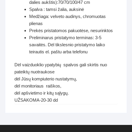
dalies aukštis):70/70/100/47 cm
Spalva : tamsi žalia, auksinė
Medžiaga: velveto audinys, chromuotas
plienas
Prekės pristatomos pakuotėse, nesurinktos
Preliminarus pristatymo terminas: 3-5
savaitės. Dėl tikslesnio pristatymo laiko
teirautis el. paštu arba telefonu
Dėl vaizduoklio ypatybių spalvos gali skirtis nuo
pateiktų nuotraukose
dėl Jūsų kompiuterio nustatymų,
dėl monitoriaus raiškos,
dėl apšvietimo ir kitų sąlygų.
UŽSAKOMA-20-30 dd