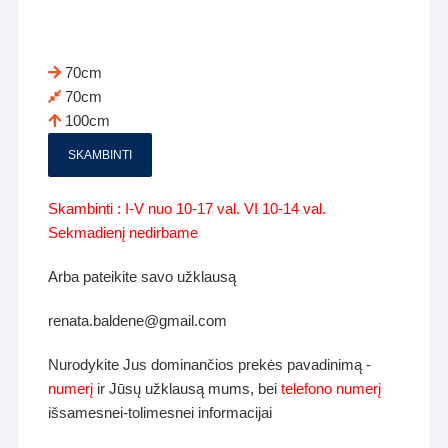
70cm
70cm
100cm
SKAMBINTI
Skambinti : I-V nuo 10-17 val. VI 10-14 val.
Sekmadienį nedirbame
Arba pateikite savo užklausą
renata.baldene@gmail.com
Nurodykite Jus dominančios prekės pavadinimą -
numerį
ir Jūsų užklausą mums, bei
telefono numerį
išsamesnei-tolimesnei informacijai