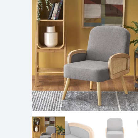
Pakabinamos spintelės
Žurnaliniai staliukai
Miegamieji foteliai
Lovos
Pastatomos spintelės
Komodos/spintelės
Poilsio foteliai-Supa
Čiužin
Stalviršiai
RTV staliukai
Pufai-Minkštasuolia
Spint
Virtuvės priedai
Vitrinos-indaujos
Pufai sėdmaišiai vi
Spint
Kampai – suolai
Darbai-galerija
Darbai-galerija
Spint
valgomojo stalai
Spin
4m
Virtuvės- stalai+kėdės
komplektai
Kampi
Kėdės
Nakti
Baro kėdės