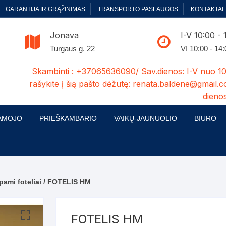
GARANTIJA IR GRĄŽINIMAS
TRANSPORTO PASLAUGOS
KONTAKTAI
Jonava
I-V 10:00 - 
Turgaus g. 22
VI 10:00 - 14
Skambinti : +37065636090/ Sav.dienos: I-V nuo 10
rašykite į šią pašto dėžutę: renata.baldene@gmail.c
dienos
AMOJO
PRIEŠKAMBARIO
VAIKŲ-JAUNUOLIO
BIURO
enelės
ų ir Miegamojo baldų
Prieškambario baldų kolekcijos
Vaikų jaunuolio baldų kolekcijos
Biuro ba
cijos
ontavimas
Standartiniai prieškambariai
Jaunuolio standartiniai
Rašomieji
mojo baldų komplektai
komlektai-sekcijos
pami foteliai
/ FOTELIS HM
ija
Prieškambario spintos
Biuro kė
 su audiniu
Kušetės
Komodos
Darbo-po
FOTELIS HM
tinės lovos
Lovos