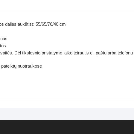
os dalies aukštis): 55/65/76/40 cm
anas
tos
itės. Dėl tikslesnio pristatymo laiko teirautis el. paštu arba telefonu
o pateiktų nuotraukose