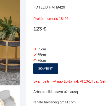
Batų dėžės-suoliukai
Spintos
FOTELIS HM 18426
 spintoje
Dviaukštės lovos
mi foteliai
Veidrodžiai
Komodo
Prekės numeris 18426
iai
Visi Čiužiniai
Miegamieji foteliai- Sofos
123
€
i
Kabyklos
Kabyklo
os iki 1.10
Kaip išpakuoti čiužinį
Pufai-sėdmaišiai-daiktadėžės
deo
Darbai-galerija
Lentyno
os nuo 1,10 iki 2,00
Vaikų-jaunuolio spintos
55cm
Darbai-ga
65cm
os atidaromom durim 2-4m
Komodos
76cm
tos stumdomom durim 2-
Vaikų -jaunuolio rašomieji stalai
SKAMBINTI
Vaikų ir jaunuolių kėdės
Skambinti : I-V nuo 10-17 val. VI 10-14 val. S
nės spintos
Lentynos
Arba pateikite savo užklausą
nės spintelės
renata.baldene@gmail.com
Čiužiniai – patalynė