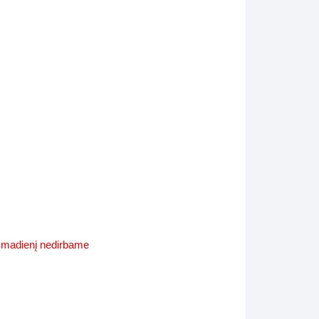
Supynės-supami foteliai
s
Kiti lauko baldai
s
Darbai-galerija
s
lerija
ekmadienį nedirbame