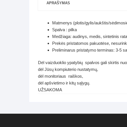
APRAŠYMAS
Matmenys (plotis/gylis/aukštis/sėdimosi
Spalva : pilka
Medžiaga: audinys, medis, sintetinis rat
Prekės pristatomos pakuotėse, nesurink
Preliminarus pristatymo terminas: 3-5 sava
Dėl vaizduoklio ypatybių spalvos gali skirtis nu
dėl Jūsų kompiuterio nustatymų,
dėl monitoriaus raiškos,
dėl apšvietimo ir kitų sąlygų.
UŽSAKOMA