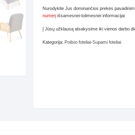
dos
Nurodykite Jus dominančios prekės pavadinim
Pufai sėdmaišiai video
numerį
išsamesnei-tolimesnei informacijai
tiniai staliukai
Darbai-galerija
Į Jūsų užklausą atsakysime iki vienos darbo d
ynės dėžės-Antklodės-
vės-namų tekstilė
Kategorija:
Poilsio foteliai-Supami foteliai
i-galerija