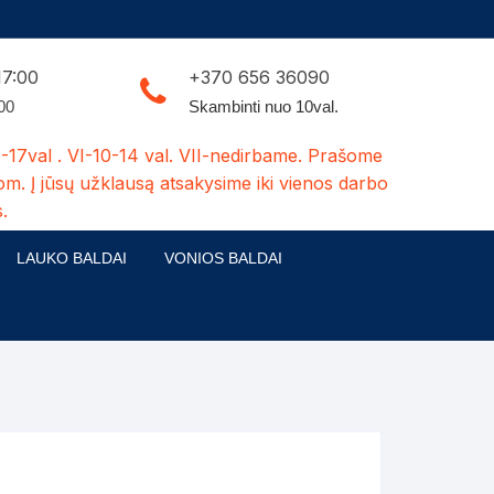
17:00
+370 656 36090
:00
Skambinti nuo 10val.
-17val . VI-10-14 val. VII-nedirbame. Prašome
om. Į jūsų užklausą atsakysime iki vienos darbo
.
LAUKO BALDAI
VONIOS BALDAI
ldų kolekcijos
Medžio masyvo lauko baldai
 stalai
šuns būdos-kiti medžio gaminiai
dės
Pavėsinės -tuoletai-sandėliukai
ilsio kėdės
Šuliniai