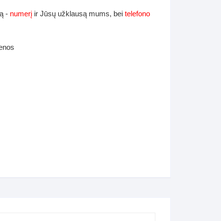
ą -
numerį
ir Jūsų užklausą mums, bei
telefono
ienos