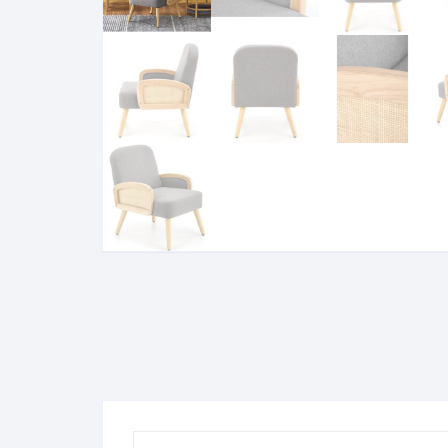
Komo
Galerija-darbai
Kosme
Patal
pagal
Darba