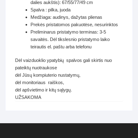
dalies aukštis): 67/55/77/49 cm
Spalva : pilka, juoda
Medžiaga: audinys, dažytas plienas
Prekės pristatomos pakuotėse, nesurinktos
Preliminarus pristatymo terminas: 3-5
savaitės. Dėl tikslesnio pristatymo laiko
teirautis el. paštu arba telefonu
Dėl vaizduoklio ypatybių spalvos gali skirtis nuo
pateiktų nuotraukose
dėl Jūsų kompiuterio nustatymų,
dėl monitoriaus raiškos,
dėl apšvietimo ir kitų sąlygų.
UŽSAKOMA