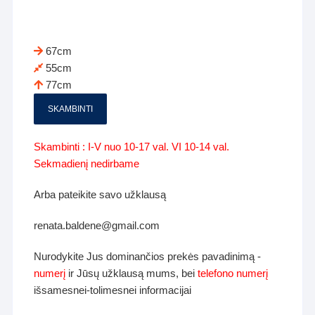
67cm
55cm
77cm
SKAMBINTI
Skambinti : I-V nuo 10-17 val. VI 10-14 val.
Sekmadienį nedirbame
Arba pateikite savo užklausą
renata.baldene@gmail.com
Nurodykite Jus dominančios prekės pavadinimą -
numerį
ir Jūsų užklausą mums, bei
telefono numerį
išsamesnei-tolimesnei informacijai