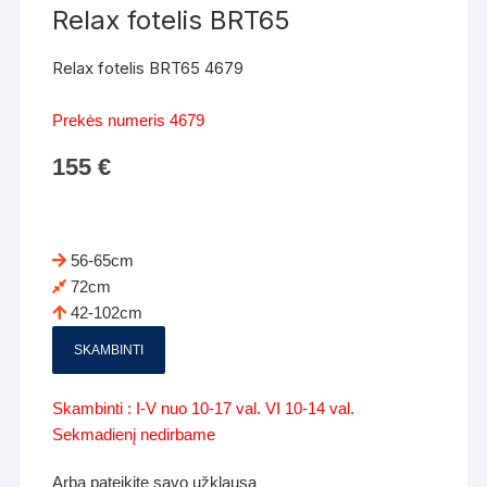
Relax fotelis BRT65
Relax fotelis BRT65 4679
Prekės numeris 4679
155
€
56-65cm
72cm
42-102cm
SKAMBINTI
Skambinti : I-V nuo 10-17 val. VI 10-14 val.
Sekmadienį nedirbame
Arba pateikite savo užklausą