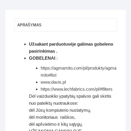
APRAŠYMAS
Užsakant parduotuvėje galimas gobeleno
pasirinkimas .
GOBELENAI
:
https://agmamito.com/pl/produkty/agma
mito#list
www.davis.pl
https://www.lechfabrics.com/pl/#filters
Dėl vaizduoklio ypatybių spalvos gali skirtis
nuo pateiktų nuotraukose:
dėl Jūsų kompiuterio nustatymų,
dėl monitoriaus raiškos,
dėl apšvietimo ir kitų sąlygų.