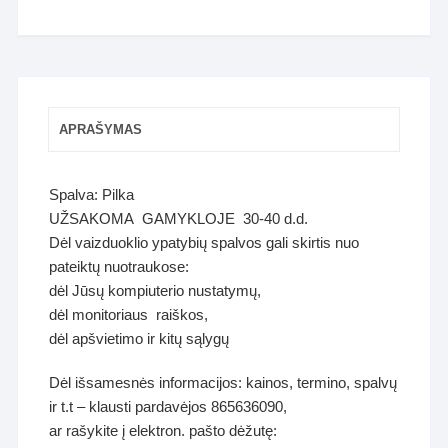
APRAŠYMAS
Spalva: Pilka
UŽSAKOMA GAMYKLOJE 30-40 d.d.
Dėl vaizduoklio ypatybių spalvos gali skirtis nuo
pateiktų nuotraukose:
dėl Jūsų kompiuterio nustatymų,
dėl monitoriaus raiškos,
dėl apšvietimo ir kitų sąlygų
Dėl išsamesnės informacijos: kainos, termino, spalvų
ir t.t – klausti pardavėjos 865636090,
ar rašykite į elektron. pašto dėžutę: