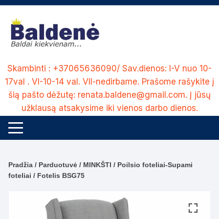
Skip
to
content
Skambinti : +37065636090/ Sav.dienos: I-V nuo 10-
17val . VI-10-14 val. VII-nedirbame. Prašome rašykite į
šią pašto dėžutę: renata.baldene@gmail.com. Į jūsų
užklausą atsakysime iki vienos darbo dienos.
Pradžia
/
Parduotuvė
/
MINKŠTI
/
Poilsio foteliai-Supami
foteliai
/ Fotelis BSG75