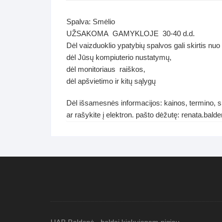
Spalva: Smėlio
UŽSAKOMA GAMYKLOJE 30-40 d.d.
Dėl vaizduoklio ypatybių spalvos gali skirtis nuo
dėl Jūsų kompiuterio nustatymų,
dėl monitoriaus raiškos,
dėl apšvietimo ir kitų sąlygų
Dėl išsamesnės informacijos: kainos, termino, sp
ar rašykite į elektron. pašto dėžutę: renata.ba