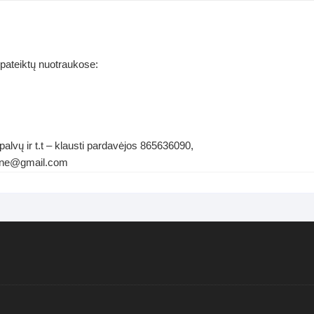
 pateiktų nuotraukose:
alvų ir t.t – klausti pardavėjos 865636090,
ldene@gmail.com