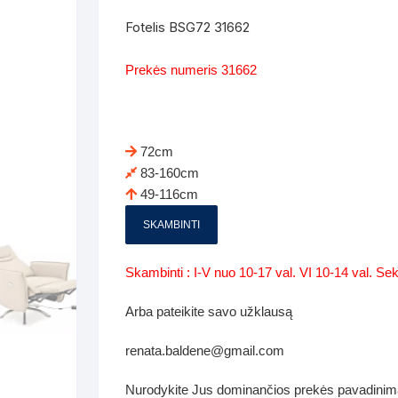
Batų dėžės-suoliukai
Spintos
Fotelis BSG72 31662
 spintoje
Dviaukštės lovos
mi foteliai
Veidrodžiai
Komodo
Prekės numeris 31662
iai
Visi Čiužiniai
Miegamieji foteliai- Sofos
i
Kabyklos
Kabyklo
os iki 1.10
Kaip išpakuoti čiužinį
Pufai-sėdmaišiai-daiktadėžės
deo
Darbai-galerija
72cm
Lentyno
os nuo 1,10 iki 2,00
Vaikų-jaunuolio spintos
83-160cm
49-116cm
Darbai-ga
os atidaromom durim 2-4m
Komodos
SKAMBINTI
tos stumdomom durim 2-
Vaikų -jaunuolio rašomieji stalai
Skambinti : I-V nuo 10-17 val. VI 10-14 val. S
Vaikų ir jaunuolių kėdės
Arba pateikite savo užklausą
nės spintos
Lentynos
renata.baldene@gmail.com
nės spintelės
Čiužiniai – patalynė
Nurodykite Jus dominančios prekės pavadinim