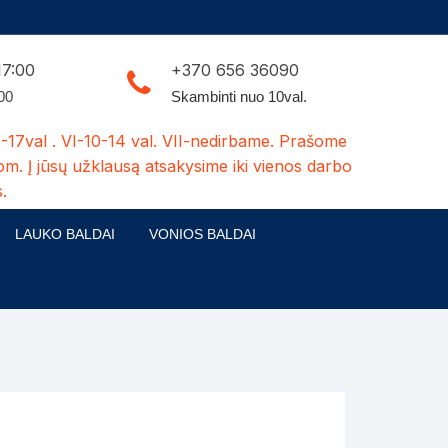
17:00
+370 656 36090
:00
Skambinti nuo 10val.
-17val . VI-10-14 val. VII-nedirbame. Prašome
om. Į jūsų užklausą atsakysime iki vienos darbo
.
LAUKO BALDAI
VONIOS BALDAI
ldų kolekcijos
Medžio masyvo lauko baldai
 stalai
šuns būdos-kiti medžio gaminiai
dės
Pavėsinės -tuoletai-sandėliukai
ilsio kėdės
Šuliniai