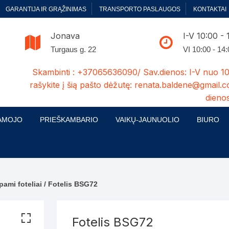
GARANTIJA IR GRĄŽINIMAS
TRANSPORTO PASLAUGOS
KONTAKTAI
Jonava
I-V 10:00 - 
Turgaus g. 22
VI 10:00 - 14
Skambinti : +37065636090/ Sav.dienos: I-V nuo 10
rašykite į šią pašto dėžutę: renata.baldene@gmail.c
dienos
AMOJO
PRIEŠKAMBARIO
VAIKŲ-JAUNUOLIO
BIURO
enelės
ų ir Miegamojo baldų
Prieškambario baldų kolekcijos
Vaikų jaunuolio baldų kolekcijos
Biuro ba
cijos
ontavimas
Standartiniai prieškambariai
Jaunuolio standartiniai
Rašomieji
mojo baldų komplektai
komlektai-sekcijos
pami foteliai
/ Fotelis BSG72
ija
Prieškambario spintos
Biuro kė
 su audiniu
Kušetės
Komodos
Darbo-po
Fotelis BSG72
tinės lovos
Lovos