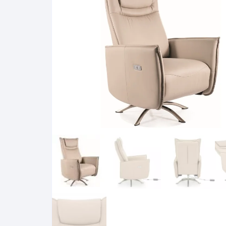
Pakabinamos spintelės
Žurnaliniai staliukai
Miegamieji foteliai
Lovos
Pastatomos spintelės
Komodos/spintelės
Poilsio foteliai-Supa
Čiužin
Stalviršiai
RTV staliukai
Pufai-Minkštasuolia
Spint
Virtuvės priedai
Vitrinos-indaujos
Pufai sėdmaišiai vi
Spint
Kampai – suolai
Darbai-galerija
Darbai-galerija
Spint
valgomojo stalai
Spin
4m
Virtuvės- stalai+kėdės
komplektai
Kampi
Kėdės
Nakti
Baro kėdės