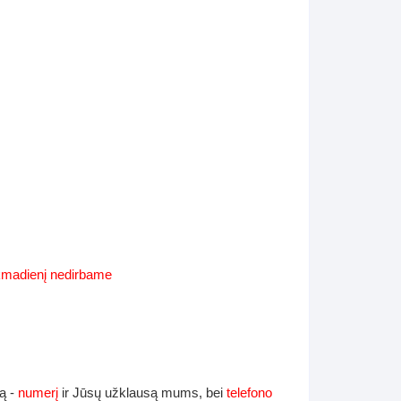
Supynės-supami foteliai
s
Kiti lauko baldai
s
Darbai-galerija
s
lerija
ekmadienį nedirbame
ą -
numerį
ir Jūsų užklausą mums, bei
telefono