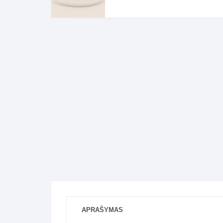
Komo
Galerija-darbai
Kosme
Patal
pagal
Darba
APRAŠYMAS