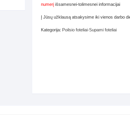
dos
numerį
išsamesnei-tolimesnei informacijai
Pufai sėdmaišiai video
tiniai staliukai
Į Jūsų užklausą atsakysime iki vienos darbo d
Darbai-galerija
ynės dėžės-Antklodės-
Kategorija:
Poilsio foteliai-Supami foteliai
vės-namų tekstilė
i-galerija