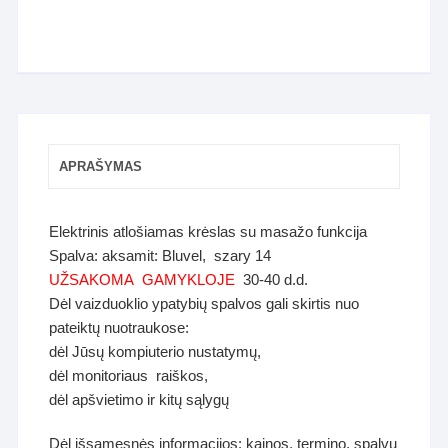
APRAŠYMAS
Elektrinis atlošiamas krėslas su masažo funkcija
Spalva: aksamit: Bluvel, szary 14
UŽSAKOMA GAMYKLOJE
30-40 d.d.
Dėl vaizduoklio ypatybių spalvos gali skirtis nuo
pateiktų nuotraukose:
dėl Jūsų kompiuterio nustatymų,
dėl monitoriaus raiškos,
dėl apšvietimo ir kitų sąlygų
Dėl išsamesnės informacijos: kainos, termino, spalvų