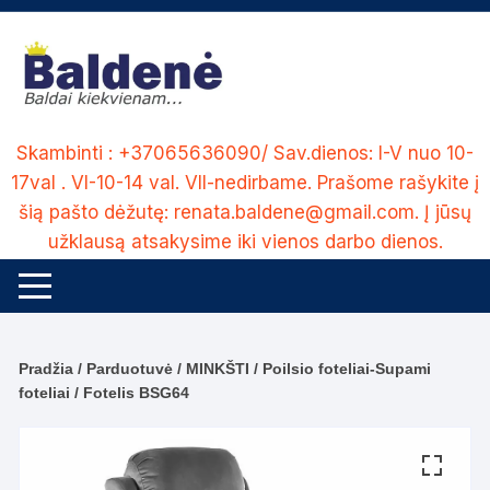
Skip
to
content
Skambinti : +37065636090/ Sav.dienos: I-V nuo 10-
17val . VI-10-14 val. VII-nedirbame. Prašome rašykite į
šią pašto dėžutę: renata.baldene@gmail.com. Į jūsų
užklausą atsakysime iki vienos darbo dienos.
Pradžia
/
Parduotuvė
/
MINKŠTI
/
Poilsio foteliai-Supami
foteliai
/ Fotelis BSG64