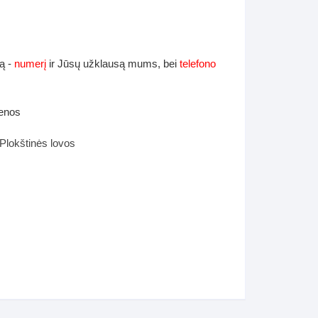
ą -
numerį
ir Jūsų užklausą mums, bei
telefono
ienos
Plokštinės lovos