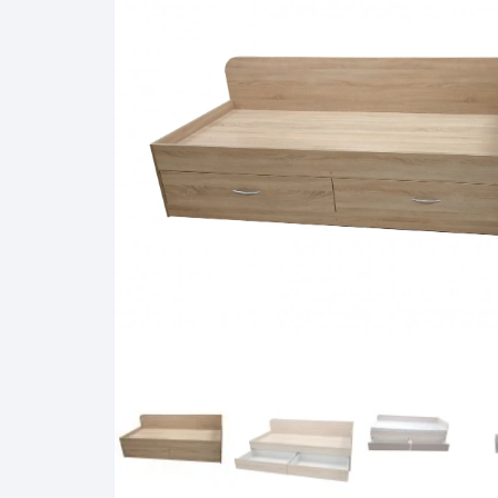
Pakabinamos spintelės
Žurnaliniai staliukai
Miegamieji foteliai
Lovos
Pastatomos spintelės
Komodos/spintelės
Poilsio foteliai-Supa
Čiužin
Stalviršiai
RTV staliukai
Pufai-Minkštasuolia
Spint
Virtuvės priedai
Vitrinos-indaujos
Pufai sėdmaišiai vi
Spint
Kampai – suolai
Darbai-galerija
Darbai-galerija
Spint
valgomojo stalai
Spin
4m
Virtuvės- stalai+kėdės
komplektai
Kampi
Kėdės
Nakti
Baro kėdės