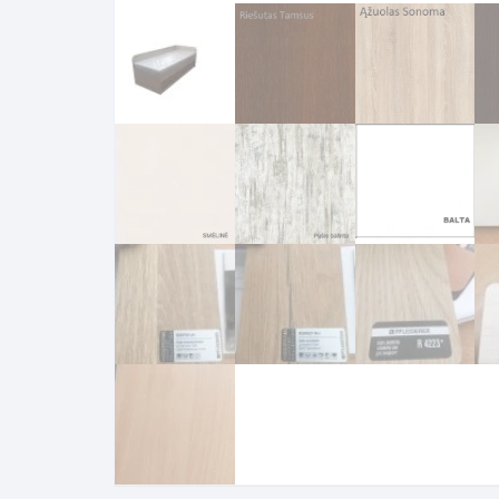
Komo
Galerija-darbai
Kosme
Patal
pagal
Darba