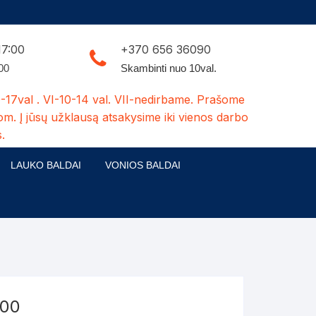
17:00
+370 656 36090
:00
Skambinti nuo 10val.
-17val . VI-10-14 val. VII-nedirbame. Prašome
om. Į jūsų užklausą atsakysime iki vienos darbo
.
LAUKO BALDAI
VONIOS BALDAI
ldų kolekcijos
Medžio masyvo lauko baldai
 stalai
šuns būdos-kiti medžio gaminiai
dės
Pavėsinės -tuoletai-sandėliukai
ilsio kėdės
Šuliniai
200