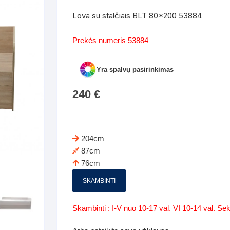
Batų dėžės-suoliukai
Spintos
Lova su stalčiais BLT 80*200 53884
 spintoje
Dviaukštės lovos
mi foteliai
Veidrodžiai
Komodo
Prekės numeris 53884
iai
Visi Čiužiniai
Miegamieji foteliai- Sofos
i
Kabyklos
Kabyklo
Yra spalvų pasirinkimas
os iki 1.10
Kaip išpakuoti čiužinį
Pufai-sėdmaišiai-daiktadėžės
deo
Darbai-galerija
Lentyno
240
€
os nuo 1,10 iki 2,00
Vaikų-jaunuolio spintos
Darbai-ga
os atidaromom durim 2-4m
Komodos
204cm
tos stumdomom durim 2-
Vaikų -jaunuolio rašomieji stalai
87cm
76cm
Vaikų ir jaunuolių kėdės
SKAMBINTI
nės spintos
Lentynos
nės spintelės
Skambinti : I-V nuo 10-17 val. VI 10-14 val. S
Čiužiniai – patalynė