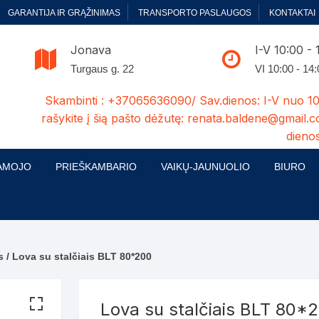
GARANTIJA IR GRĄŽINIMAS
TRANSPORTO PASLAUGOS
KONTAKTAI
Jonava
I-V 10:00 - 
Turgaus g. 22
VI 10:00 - 14
Skambinti : +37065636090/ Sav.dienos: I-V nuo 10
rašykite į šią pašto dėžutę: renata.baldene@gmail.c
dienos
AMOJO
PRIEŠKAMBARIO
VAIKŲ-JAUNUOLIO
BIURO
enelės
ų ir Miegamojo baldų
Prieškambario baldų kolekcijos
Vaikų jaunuolio baldų kolekcijos
Biuro ba
cijos
ontavimas
Standartiniai prieškambariai
Jaunuolio standartiniai
Rašomieji
mojo baldų komplektai
komlektai-sekcijos
s
/ Lova su stalčiais BLT 80*200
ija
Prieškambario spintos
Biuro kė
 su audiniu
Kušetės
Komodos
Darbo-po
Lova su stalčiais BLT 80*
tinės lovos
Lovos