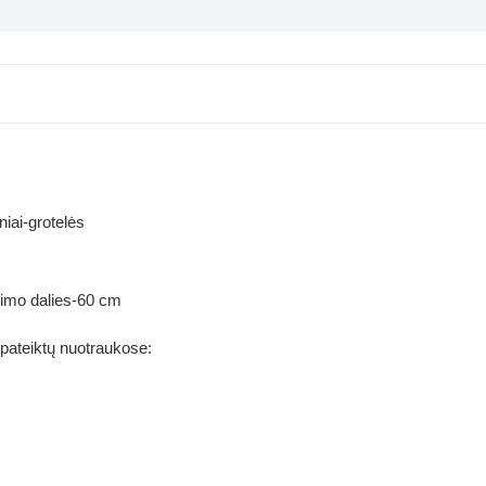
iniai-grotelės
jimo dalies-60 cm
 pateiktų nuotraukose: