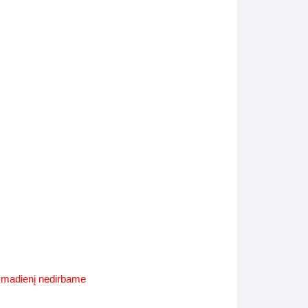
Supynės-supami foteliai
s
Kiti lauko baldai
s
Darbai-galerija
s
lerija
ekmadienį nedirbame