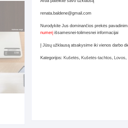
Arba pateikite savo užklausą
dos
Pufai sėdmaišiai video
renata.baldene@gmail.com
tiniai staliukai
Darbai-galerija
Nurodykite Jus dominančios prekės pavadinim
ynės dėžės-Antklodės-
numerį
išsamesnei-tolimesnei informacijai
vės-namų tekstilė
Į Jūsų užklausą atsakysime iki vienos darbo d
i-galerija
Kategorijos:
Kušetės
,
Kušetės-tachtos
,
Lovos
,