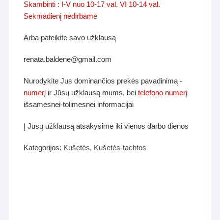
Skambinti : I-V nuo 10-17 val. VI 10-14 val.
Sekmadienį nedirbame
Arba pateikite savo užklausą
renata.baldene@gmail.com
Nurodykite Jus dominančios prekės pavadinimą -
numerį
ir Jūsų užklausą mums, bei
telefono numerį
išsamesnei-tolimesnei informacijai
Į Jūsų užklausą atsakysime iki vienos darbo dienos
Kategorijos:
Kušetės
,
Kušetės-tachtos