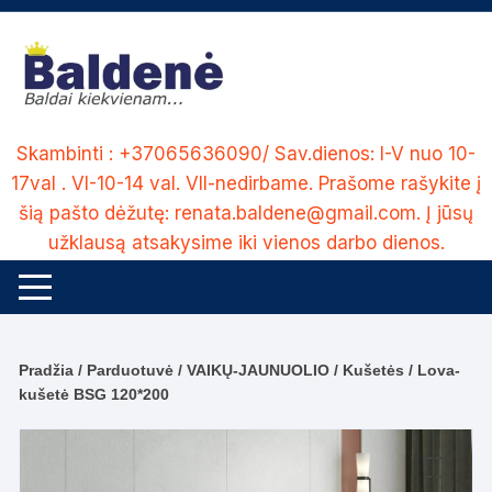
Skip
to
content
Skambinti : +37065636090/ Sav.dienos: I-V nuo 10-
17val . VI-10-14 val. VII-nedirbame. Prašome rašykite į
šią pašto dėžutę: renata.baldene@gmail.com. Į jūsų
užklausą atsakysime iki vienos darbo dienos.
Pradžia
/
Parduotuvė
/
VAIKŲ-JAUNUOLIO
/
Kušetės
/ Lova-
kušetė BSG 120*200