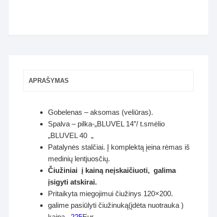
APRAŠYMAS
Gobelenas – aksomas (veliūras).
Spalva – pilka-„BLUVEL 14″/ t.smėlio
„BLUVEL 40 „
Patalynės stalčiai. Į komplektą įeina rėmas iš
medinių lentjuosčių.
Čiužiniai į kainą neįskaičiuoti, galima
įsigyti atskirai.
Pritaikyta miegojimui čiužinys 120×200.
galime pasiūlyti čiužinuką(įdėta nuotrauka )
kaina –
225
Eur