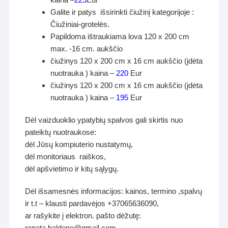
Galite ir patys išsirinkti čiužinį kategorijoje :
Čiužiniai-grotelės.
Papildoma ištraukiama lova 120 x 200 cm
max. -16 cm. aukščio
čiužinys 120 x 200 cm x 16 cm aukščio (įdėta
nuotrauka ) kaina –
220
Eur
čiužinys 120 x 200 cm x 16 cm aukščio (įdėta
nuotrauka ) kaina –
195
Eur
Dėl vaizduoklio ypatybių spalvos gali skirtis nuo
pateiktų nuotraukose:
dėl Jūsų kompiuterio nustatymų,
dėl monitoriaus raiškos,
dėl apšvietimo ir kitų sąlygų.
Dėl išsamesnės informacijos: kainos, termino ,spalvų
ir t.t – klausti pardavėjos +37065636090,
ar rašykite į elektron. pašto dėžutę:
renata.baldene@gmail.com