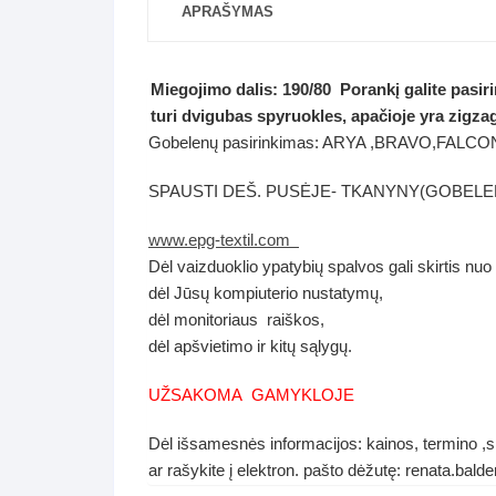
APRAŠYMAS
Miegojimo dalis: 190/80 Porankį galite pasiri
turi dvigubas spyruokles, apačioje yra zigza
Gobelenų pasirinkimas: ARYA ,BRAVO,F
SPAUSTI DEŠ. PUSĖJE- TKANYNY(GOBELE
www.epg-textil.com
Dėl vaizduoklio ypatybių spalvos gali skirtis nuo
dėl Jūsų kompiuterio nustatymų,
dėl monitoriaus raiškos,
dėl apšvietimo ir kitų sąlygų.
UŽSAKOMA GAMYKLOJE
Dėl išsamesnės informacijos: kainos, termino ,sp
ar rašykite į elektron. pašto dėžutę: renata.ba