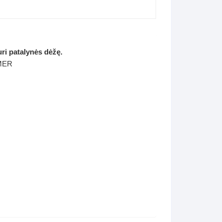
ri patalynės dėžę.
MER