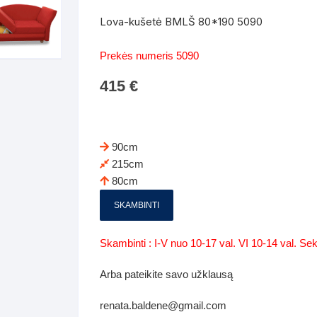
Batų dėžės-suoliukai
Spintos
Lova-kušetė BMLŠ 80*190 5090
 spintoje
Dviaukštės lovos
mi foteliai
Veidrodžiai
Komodo
Prekės numeris 5090
iai
Visi Čiužiniai
Miegamieji foteliai- Sofos
415
€
i
Kabyklos
Kabyklo
os iki 1.10
Kaip išpakuoti čiužinį
Pufai-sėdmaišiai-daiktadėžės
deo
Darbai-galerija
Lentyno
os nuo 1,10 iki 2,00
Vaikų-jaunuolio spintos
90cm
Darbai-ga
215cm
os atidaromom durim 2-4m
Komodos
80cm
tos stumdomom durim 2-
Vaikų -jaunuolio rašomieji stalai
SKAMBINTI
Vaikų ir jaunuolių kėdės
Skambinti : I-V nuo 10-17 val. VI 10-14 val. S
nės spintos
Lentynos
Arba pateikite savo užklausą
nės spintelės
renata.baldene@gmail.com
Čiužiniai – patalynė