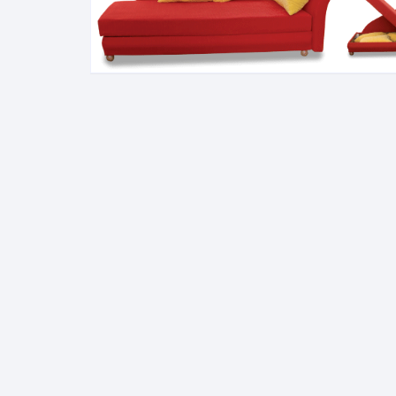
Pakabinamos spintelės
Žurnaliniai staliukai
Miegamieji foteliai
Lovos
Pastatomos spintelės
Komodos/spintelės
Poilsio foteliai-Supa
Čiužin
Stalviršiai
RTV staliukai
Pufai-Minkštasuolia
Spint
Virtuvės priedai
Vitrinos-indaujos
Pufai sėdmaišiai vi
Spint
Kampai – suolai
Darbai-galerija
Darbai-galerija
Spint
valgomojo stalai
Spin
4m
Virtuvės- stalai+kėdės
komplektai
Kampi
Kėdės
Nakti
Baro kėdės