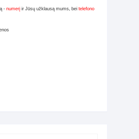
ą -
numerį
ir Jūsų užklausą mums, bei
telefono
ienos