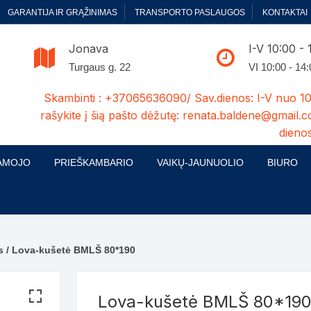
GARANTIJA IR GRĄŽINIMAS
TRANSPORTO PASLAUGOS
KONTAKTAI
Jonava
I-V 10:00 - 
Turgaus g. 22
VI 10:00 - 14
Skambinti : +37065636090/ Sav.dienos: I-V nuo 10
rašykite į šią pašto dėžutę: renata.baldene@gmail.c
dienos
AMOJO
PRIEŠKAMBARIO
VAIKŲ-JAUNUOLIO
BIURO
enelės
ų ir Miegamojo baldų
Prieškambario baldų kolekcijos
Vaikų jaunuolio baldų kolekcijos
Biuro ba
cijos
ontavimas
Standartiniai prieškambariai
Jaunuolio standartiniai
Rašomieji
mojo baldų komplektai
komlektai-sekcijos
s
/ Lova-kušetė BMLŠ 80*190
ija
Prieškambario spintos
Biuro kė
 su audiniu
Kušetės
Komodos
Darbo-po
Lova-kušetė BMLŠ 80*19
tinės lovos
Lovos