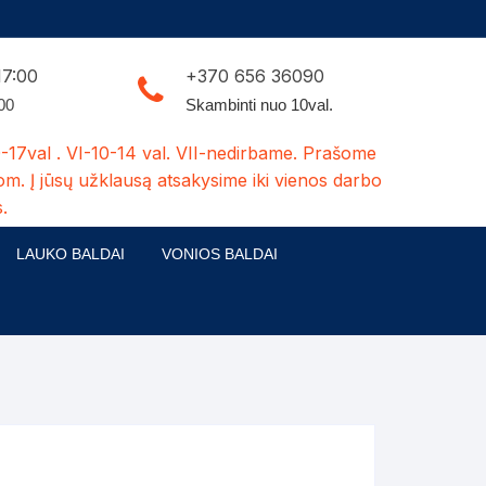
17:00
+370 656 36090
:00
Skambinti nuo 10val.
-17val . VI-10-14 val. VII-nedirbame. Prašome
om. Į jūsų užklausą atsakysime iki vienos darbo
.
LAUKO BALDAI
VONIOS BALDAI
ldų kolekcijos
Medžio masyvo lauko baldai
 stalai
šuns būdos-kiti medžio gaminiai
dės
Pavėsinės -tuoletai-sandėliukai
ilsio kėdės
Šuliniai
0