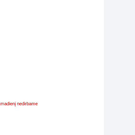
Supynės-supami foteliai
s
Kiti lauko baldai
s
Darbai-galerija
s
lerija
ekmadienį nedirbame