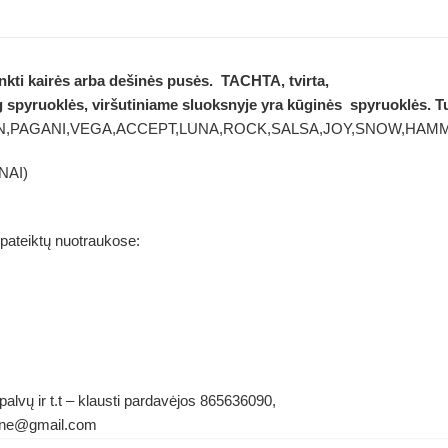
nkti kairės arba dešinės pusės.
TACHTA, tvirta,
g spyruoklės, viršutiniame sluoksnyje yra kūginės
spyruoklės. Tu
ALCON,PAGANI,VEGA,ACCEPT,LUNA,ROCK,SALSA,JOY,SNOW,HAM
NAI)
 pateiktų nuotraukose:
alvų ir t.t – klausti pardavėjos 865636090,
ldene@gmail.com