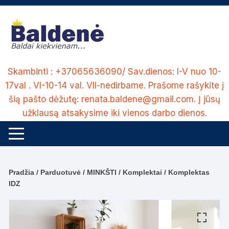
Skip
to
content
Skambinti : +37065636090/ Sav.dienos: I-V nuo 10-
17val . VI-10-14 val. VII-nedirbame. Prašome rašykite į
šią pašto dėžutę: renata.baldene@gmail.com. Į jūsų
užklausą atsakysime iki vienos darbo dienos.
Pradžia
/
Parduotuvė
/
MINKŠTI
/
Komplektai
/ Komplektas
IDZ