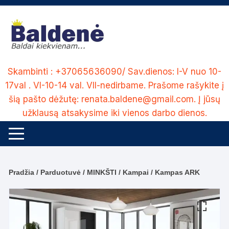
Skip
to
content
Skambinti : +37065636090/ Sav.dienos: I-V nuo 10-
17val . VI-10-14 val. VII-nedirbame. Prašome rašykite į
šią pašto dėžutę: renata.baldene@gmail.com. Į jūsų
užklausą atsakysime iki vienos darbo dienos.
Pradžia
/
Parduotuvė
/
MINKŠTI
/
Kampai
/ Kampas ARK