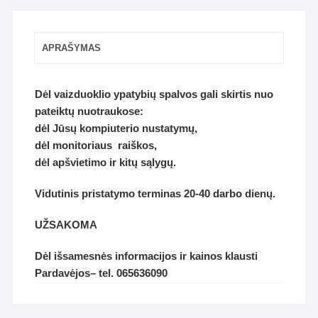
APRAŠYMAS
Dėl vaizduoklio ypatybių spalvos gali skirtis nuo
pateiktų nuotraukose:
dėl Jūsų kompiuterio nustatymų,
dėl monitoriaus raiškos,
dėl apšvietimo ir kitų sąlygų.
Vidutinis pristatymo terminas 20-40 darbo dienų.
UŽSAKOMA
D
ėl
išsamesnės informacijos ir kainos klausti
P
ardavėjos
– tel. 065636090