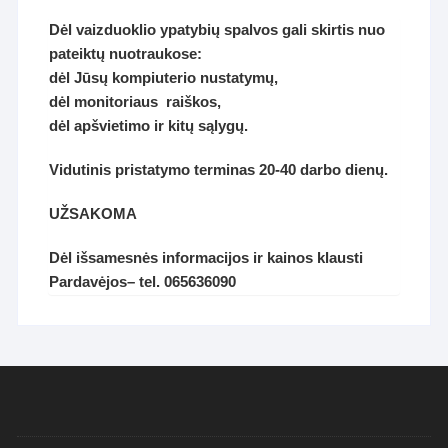
Dėl vaizduoklio ypatybių spalvos gali skirtis nuo
pateiktų nuotraukose:
dėl Jūsų kompiuterio nustatymų,
dėl monitoriaus raiškos,
dėl apšvietimo ir kitų sąlygų.
Vidutinis pristatymo terminas 20-40 darbo dienų.
UŽSAKOMA
D
ėl
išsamesnės informacijos ir kainos klausti
P
ardavėjos
– tel. 065636090