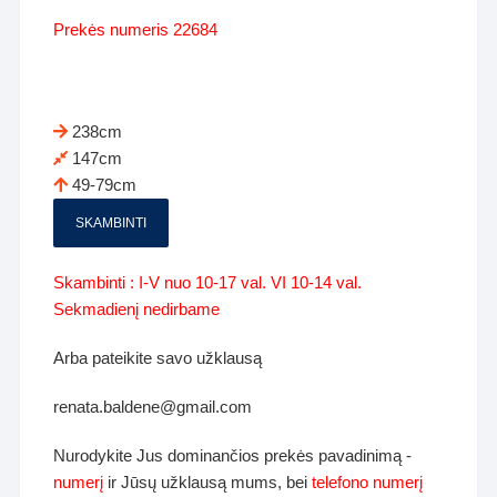
Prekės numeris 22684
238cm
147cm
49-79cm
SKAMBINTI
Skambinti : I-V nuo 10-17 val. VI 10-14 val.
Sekmadienį nedirbame
Arba pateikite savo užklausą
renata.baldene@gmail.com
Nurodykite Jus dominančios prekės pavadinimą -
numerį
ir Jūsų užklausą mums, bei
telefono numerį