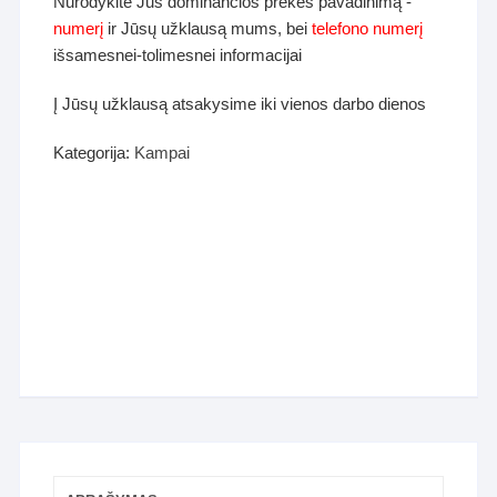
Nurodykite Jus dominančios prekės pavadinimą -
numerį
ir Jūsų užklausą mums, bei
telefono numerį
išsamesnei-tolimesnei informacijai
Į Jūsų užklausą atsakysime iki vienos darbo dienos
Kategorija:
Kampai