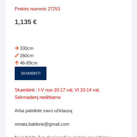
Prekės numeris 27253
1,135
€
330cm
260cm
46-89cm
SKAMBINTI
Skambinti : I-V nuo 10-17 val. VI 10-14 val.
Sekmadienį nedirbame
Arba pateikite savo užklausą
renata.baldene@gmail.com