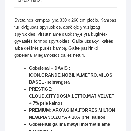
APRAŠYMAS
Svetainės kampas yra 330 x 260 cm pločio. Kampas
turi dvigubas spyruokles, apačioje yra zigzag
spyruoklės, viršutiniame sluoksnyje yra kūginės-
gyvatėlės formos spyruoklės. Galite užsakyti kairės
arba dešinės pusės kampą. Galite pasirinkti
gobeleną. Miegamosios dalies neturi.
Gobelenai – DAVIS :
ICON,GRANDE,NOBILIA,METRO,MILOS,
BASEL -nebrangsta
PRESTIGE:
CLOUD,CITY,DOSIA,LETTO,MAT VELVET
+ 7% prie kainos
PREMIUM: AROV,GIMA,FORRES,MILTON
NEW,PIANO,ZOYA + 10% prie kainos
Gobelenus galima matyti internetiniame