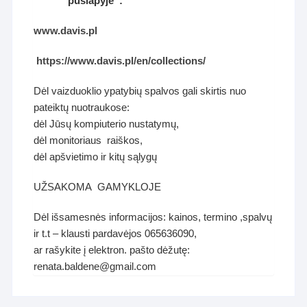
puslapyje :
www.davis.pl
https://www.davis.pl/en/collections/
Dėl vaizduoklio ypatybių spalvos gali skirtis nuo
pateiktų nuotraukose:
dėl Jūsų kompiuterio nustatymų,
dėl monitoriaus raiškos,
dėl apšvietimo ir kitų sąlygų
UŽSAKOMA GAMYKLOJE
Dėl išsamesnės informacijos: kainos, termino ,spalvų
ir t.t – klausti pardavėjos 065636090,
ar rašykite į elektron. pašto dėžutę:
renata.baldene@gmail.com