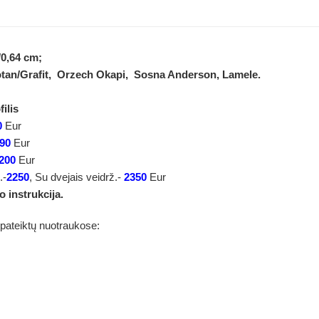
/0,64
cm;
tan/Grafit, Orzech Okapi, Sosna Anderson, Lamele.
filis
0
Eur
90
Eur
200
Eur
.-
2250
, Su dvejais veidrž.-
2350
Eur
 instrukcija.
 pateiktų nuotraukose: