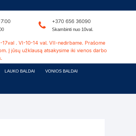
17:00
+370 656 36090
:00
Skambinti nuo 10val.
-17val . VI-10-14 val. VII-nedirbame. Prašome
om. Į jūsų užklausą atsakysime iki vienos darbo
.
LAUKO BALDAI
VONIOS BALDAI
ldų kolekcijos
Medžio masyvo lauko baldai
 stalai
šuns būdos-kiti medžio gaminiai
dės
Pavėsinės -tuoletai-sandėliukai
ilsio kėdės
Šuliniai