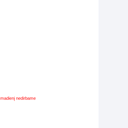
Supynės-supami foteliai
s
Kiti lauko baldai
s
Darbai-galerija
s
lerija
ekmadienį nedirbame