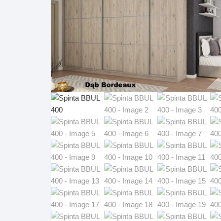
Pakabinamos spintelės
Žurnaliniai staliukai
Miegamieji foteliai
Lovos
Pastatomos spintelės
Komodos/spintelės
Poilsio foteliai-Supa
Čiužin
Stalviršiai
RTV staliukai
Pufai-Minkštasuolia
Spint
Virtuvės priedai
Vitrinos-indaujos
Pufai sėdmaišiai vi
Spint
Kampai – suolai
Darbai-galerija
Darbai-galerija
Spint
valgomojo stalai
Spin
4m
Virtuvės- stalai+kėdės
komplektai
Kampi
Kėdės
Nakti
Baro kėdės