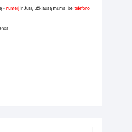
ą -
numerį
ir Jūsų užklausą mums, bei
telefono
ienos