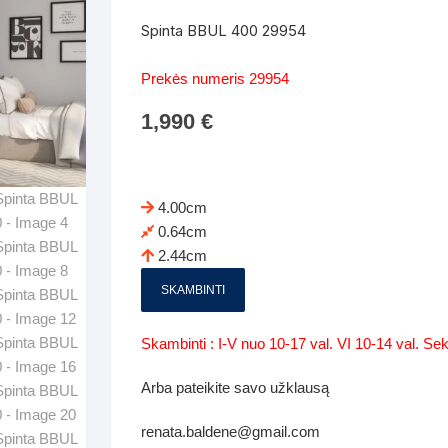
Batų dėžės-suoliukai
Spintos
Spinta BBUL 400 29954
 spintoje
Dviaukštės lovos
mi foteliai
Veidrodžiai
Komodo
Prekės numeris 29954
iai
Visi Čiužiniai
Miegamieji foteliai- Sofos
1,990
€
i
Kabyklos
Kabyklo
os iki 1.10
Kaip išpakuoti čiužinį
Pufai-sėdmaišiai-daiktadėžės
deo
Darbai-galerija
Lentyno
os nuo 1,10 iki 2,00
Vaikų-jaunuolio spintos
4.00cm
Darbai-ga
0.64cm
os atidaromom durim 2-4m
Komodos
2.44cm
tos stumdomom durim 2-
Vaikų -jaunuolio rašomieji stalai
SKAMBINTI
Vaikų ir jaunuolių kėdės
Skambinti : I-V nuo 10-17 val. VI 10-14 val. S
nės spintos
Lentynos
Arba pateikite savo užklausą
nės spintelės
renata.baldene@gmail.com
Čiužiniai – patalynė