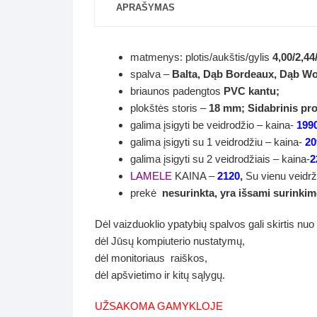
APRAŠYMAS
matmenys: plotis/aukštis/gylis
4,00/2,44
spalva –
Balta,
Dąb Bordeaux,
Dąb Wo
briaunos padengtos
PVC kantu;
plokštės storis –
18 mm; Sidabrinis pro
galima įsigyti be veidrodžio – kaina-
199
galima įsigyti su 1 veidrodžiu – kaina-
20
galima įsigyti su 2 veidrodžiais – kaina-
2
LAMELE
KAINA –
2120
,
Su vienu veidrž
prekė
nesurinkta, yra
išsami surinkimo
Dėl vaizduoklio ypatybių spalvos gali skirtis nuo
dėl Jūsų kompiuterio nustatymų,
dėl monitoriaus raiškos,
dėl apšvietimo ir kitų sąlygų.
UŽSAKOMA GAMYKLOJE