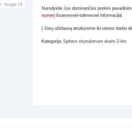
dos
Nurodykite Jus dominančios prekės pavadinim
Pufai sėdmaišiai video
numerį
išsamesnei-tolimesnei informacijai
tiniai staliukai
Darbai-galerija
Į Jūsų užklausą atsakysime iki vienos darbo d
ynės dėžės-Antklodės-
vės-namų tekstilė
Kategorija:
Spintos stumdomom durim 2-4m
i-galerija