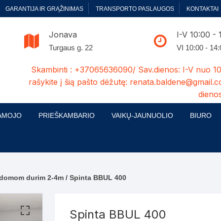
GARANTIJA IR GRĄŽINIMAS
TRANSPORTO PASLAUGOS
KONTAKTAI
Jonava
I-V 10:00 - 
Turgaus g. 22
VI 10:00 - 14
Skambinti : +37065636090/ Sav.dienos: I-V nuo 10
rašykite į šią pašto dėžutę: renata.baldene@gmail.c
dienos
AMOJO
PRIEŠKAMBARIO
VAIKŲ-JAUNUOLIO
BIURO
enelės
ų ir Miegamojo baldų
Prieškambario baldų kolekcijos
Vaikų jaunuolio baldų kolekcijos
Biuro ba
cijos
ontavimas
Standartiniai prieškambariai
Jaunuolio standartiniai
Rašomieji
mojo baldų komplektai
komlektai-sekcijos
mdomom durim 2-4m
/ Spinta BBUL 400
ija
Prieškambario spintos
Biuro kė
 su audiniu
Kušetės
Komodos
Darbo-po
Spinta BBUL 400
tinės lovos
Lovos