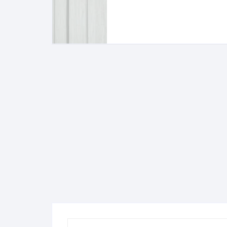
Komo
Galerija-darbai
Kosme
Patal
pagal
Darba