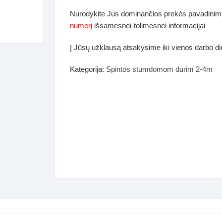
dos
Nurodykite Jus dominančios prekės pavadinim
Pufai sėdmaišiai video
numerį
išsamesnei-tolimesnei informacijai
tiniai staliukai
Darbai-galerija
Į Jūsų užklausą atsakysime iki vienos darbo d
ynės dėžės-Antklodės-
vės-namų tekstilė
Kategorija:
Spintos stumdomom durim 2-4m
i-galerija