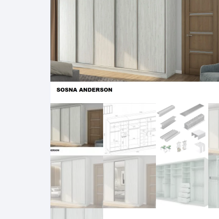
Pakabinamos spintelės
Žurnaliniai staliukai
Miegamieji foteliai
Lovos
Pastatomos spintelės
Komodos/spintelės
Poilsio foteliai-Supa
Čiužin
Stalviršiai
RTV staliukai
Pufai-Minkštasuolia
Spint
Virtuvės priedai
Vitrinos-indaujos
Pufai sėdmaišiai vi
Spint
Kampai – suolai
Darbai-galerija
Darbai-galerija
Spint
valgomojo stalai
Spin
4m
Virtuvės- stalai+kėdės
komplektai
Kampi
Kėdės
Nakti
Baro kėdės