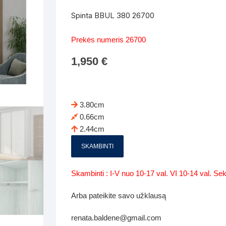
Batų dėžės-suoliukai
Spintos
Spinta BBUL 380 26700
 spintoje
Dviaukštės lovos
mi foteliai
Veidrodžiai
Komodo
Prekės numeris 26700
iai
Visi Čiužiniai
Miegamieji foteliai- Sofos
1,950
€
i
Kabyklos
Kabyklo
os iki 1.10
Kaip išpakuoti čiužinį
Pufai-sėdmaišiai-daiktadėžės
deo
Darbai-galerija
Lentyno
os nuo 1,10 iki 2,00
Vaikų-jaunuolio spintos
3.80cm
Darbai-ga
0.66cm
os atidaromom durim 2-4m
Komodos
2.44cm
tos stumdomom durim 2-
Vaikų -jaunuolio rašomieji stalai
SKAMBINTI
Vaikų ir jaunuolių kėdės
Skambinti : I-V nuo 10-17 val. VI 10-14 val. S
nės spintos
Lentynos
Arba pateikite savo užklausą
nės spintelės
renata.baldene@gmail.com
Čiužiniai – patalynė