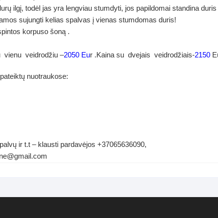
 ilgį, todėl jas yra lengviau stumdyti, jos papildomai standina duris 
amos sujungti kelias spalvas į vienas stumdomas duris!
spintos korpuso šoną .
u vienu veidrodžiu –
2050 Eu
r .Kaina su dvejais veidrodžiais-
2150
E
 pateiktų nuotraukose:
palvų ir t.t – klausti pardavėjos +37065636090,
ldene@gmail.com