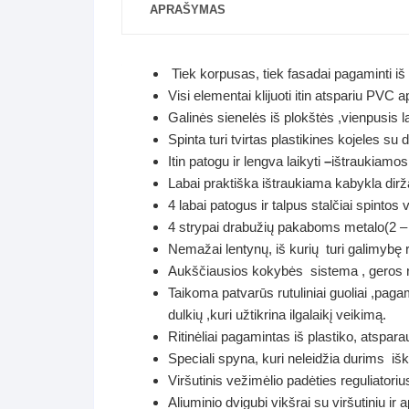
APRAŠYMAS
Tiek korpusas, tiek fasadai pagaminti i
Visi elementai klijuoti itin atspariu PVC
Galinės sienelės iš plokštės ,vienpusis
Spinta turi tvirtas plastikines kojeles 
Itin patogu ir lengva laikyti
–
ištraukiamo
Labai praktiška ištraukiama kabykla dir
4 labai patogus ir talpus stalčiai spintos v
4 strypai drabužių pakaboms metalo(2 –
Nemažai lentynų, iš kurių turi galimybę r
Aukščiausios kokybės sistema ,
geros r
Taikoma patvarūs rutuliniai guoliai ,paga
dulkių ,kuri užtikrina ilgalaikį veikimą.
Ritinėliai pagamintas iš plastiko, atspa
Speciali spyna, kuri neleidžia durims iš
Viršutinis vežimėlio padėties reguliatoriu
Aliuminio dvigubi vikšrai su viršutiniu ir 