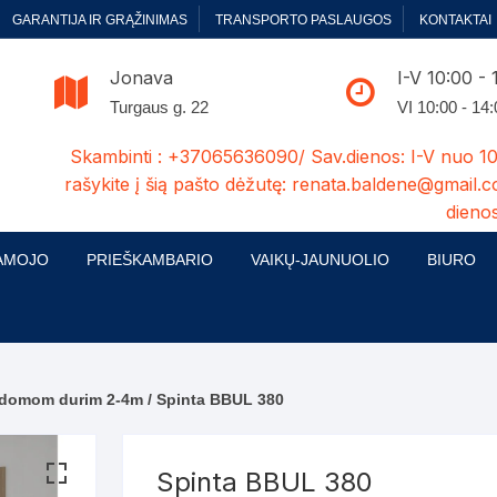
GARANTIJA IR GRĄŽINIMAS
TRANSPORTO PASLAUGOS
KONTAKTAI
Jonava
I-V 10:00 - 
Turgaus g. 22
VI 10:00 - 14
Skambinti : +37065636090/ Sav.dienos: I-V nuo 10
rašykite į šią pašto dėžutę: renata.baldene@gmail.c
dienos
AMOJO
PRIEŠKAMBARIO
VAIKŲ-JAUNUOLIO
BIURO
enelės
ų ir Miegamojo baldų
Prieškambario baldų kolekcijos
Vaikų jaunuolio baldų kolekcijos
Biuro ba
cijos
ontavimas
Standartiniai prieškambariai
Jaunuolio standartiniai
Rašomieji
mojo baldų komplektai
komlektai-sekcijos
mdomom durim 2-4m
/ Spinta BBUL 380
ija
Prieškambario spintos
Biuro kė
 su audiniu
Kušetės
Komodos
Darbo-po
Spinta BBUL 380
tinės lovos
Lovos