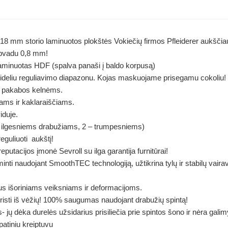
š 18 mm storio laminuotos plokštės Vokiečių firmos Pfleiderer aukšč
 apvadu 0,8 mm!
 laminuotas HDF (spalva panaši į baldo korpusą)
su dideliu reguliavimo diapazonu. Kojas maskuojame prisegamu cokoliu!
s pakabos kelnėms.
žams ir kaklaraiščiams.
iduje.
 ilgesniems drabužiams, 2 – trumpesniems)
eguliuoti aukštį!
eputacijos įmonė Sevroll su ilga garantija furnitūrai!
minti naudojant SmoothTEC technologiją, užtikrina tylų ir stabilų vaira
raus išoriniams veiksniams ir deformacijoms.
kristi iš vėžių! 100% saugumas naudojant drabužių spintą!
s- jų dėka durelės užsidarius prisiliečia prie spintos šono ir nėra gali
apatiniu kreiptuvu