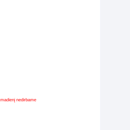
Supynės-supami foteliai
s
Kiti lauko baldai
s
Darbai-galerija
s
lerija
ekmadienį nedirbame