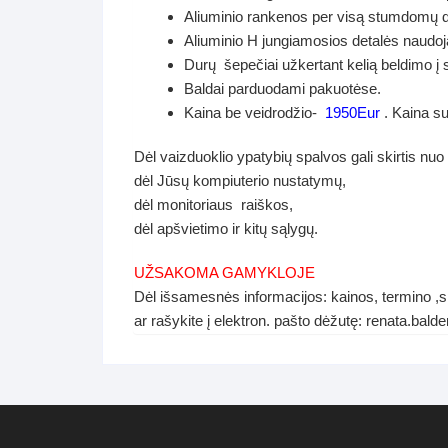
Aliuminio rankenos per visą stumdomų durų
Aliuminio H jungiamosios detalės naudoj
Durų šepečiai užkertant kelią beldimo į 
Baldai parduodami pakuotėse.
Kaina be veidrodžio-
1950Eur
. Kaina s
Dėl vaizduoklio ypatybių spalvos gali skirtis nuo
dėl Jūsų kompiuterio nustatymų,
dėl monitoriaus raiškos,
dėl apšvietimo ir kitų sąlygų.
UŽSAKOMA GAMYKLOJE
Dėl išsamesnės informacijos: kainos, termino ,s
ar rašykite į elektron. pašto dėžutę: renata.ba