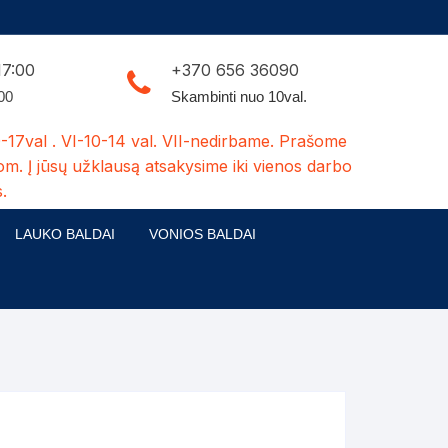
17:00
+370 656 36090
:00
Skambinti nuo 10val.
-17val . VI-10-14 val. VII-nedirbame. Prašome
om. Į jūsų užklausą atsakysime iki vienos darbo
.
LAUKO BALDAI
VONIOS BALDAI
ldų kolekcijos
Medžio masyvo lauko baldai
 stalai
šuns būdos-kiti medžio gaminiai
dės
Pavėsinės -tuoletai-sandėliukai
ilsio kėdės
Šuliniai