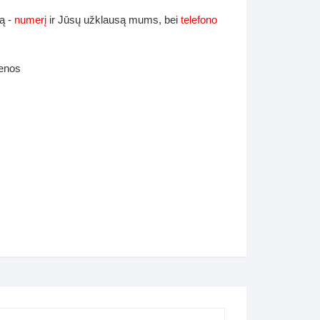
ą -
numerį
ir Jūsų užklausą mums, bei
telefono
ienos