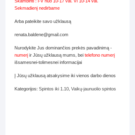
Skambinti : I-V nuo 10-17 val. VI 10-14 val.
Sekmadienį nedirbame
Arba pateikite savo užklausą
renata.baldene@gmail.com
Nurodykite Jus dominančios prekės pavadinimą -
numerį
ir Jūsų užklausą mums, bei
telefono numerį
išsamesnei-tolimesnei informacijai
Į Jūsų užklausą atsakysime iki vienos darbo dienos
Kategorijos:
Spintos iki 1.10
,
Vaikų-jaunuolio spintos