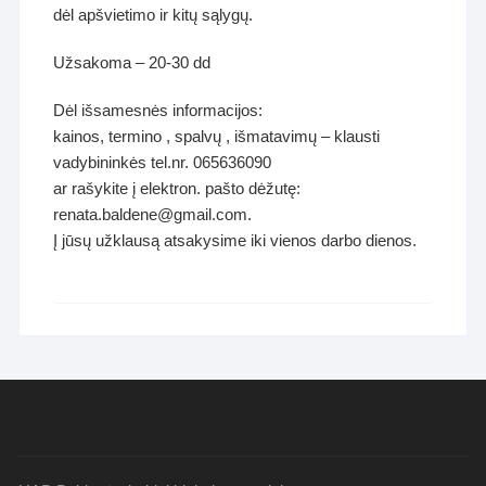
dėl apšvietimo ir kitų sąlygų.
Užsakoma – 20-30 dd
Dėl išsamesnės informacijos:
kainos, termino , spalvų , išmatavimų – klausti
vadybininkės tel.nr. 065636090
ar rašykite į elektron. pašto dėžutę:
renata.baldene@gmail.com.
Į jūsų užklausą atsakysime iki vienos darbo dienos.