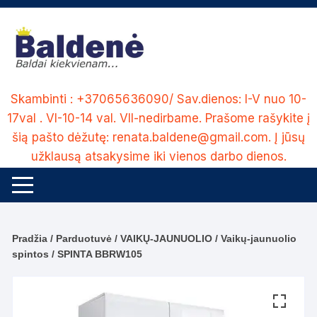
Skip
to
content
Skambinti : +37065636090/ Sav.dienos: I-V nuo 10-
17val . VI-10-14 val. VII-nedirbame. Prašome rašykite į
šią pašto dėžutę: renata.baldene@gmail.com. Į jūsų
užklausą atsakysime iki vienos darbo dienos.
Pradžia
/
Parduotuvė
/
VAIKŲ-JAUNUOLIO
/
Vaikų-jaunuolio
spintos
/ SPINTA BBRW105