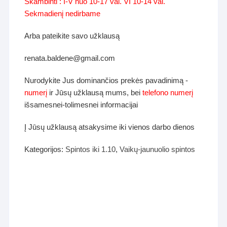
Skambinti : I-V nuo 10-17 val. VI 10-14 val.
Sekmadienį nedirbame
Arba pateikite savo užklausą
renata.baldene@gmail.com
Nurodykite Jus dominančios prekės pavadinimą -
numerį
ir Jūsų užklausą mums, bei
telefono numerį
išsamesnei-tolimesnei informacijai
Į Jūsų užklausą atsakysime iki vienos darbo dienos
Kategorijos:
Spintos iki 1.10
,
Vaikų-jaunuolio spintos