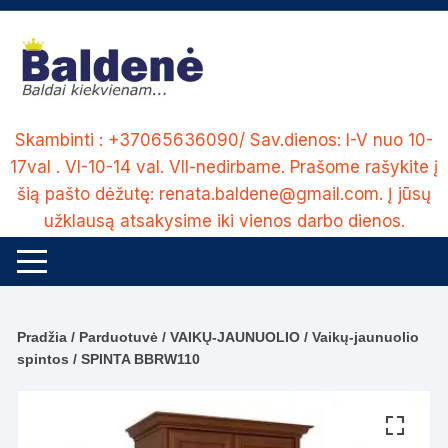
Skip
to
content
Skambinti : +37065636090/ Sav.dienos: I-V nuo 10-
17val . VI-10-14 val. VII-nedirbame. Prašome rašykite į
šią pašto dėžutę: renata.baldene@gmail.com. Į jūsų
užklausą atsakysime iki vienos darbo dienos.
Pradžia
/
Parduotuvė
/
VAIKŲ-JAUNUOLIO
/
Vaikų-jaunuolio
spintos
/ SPINTA BBRW110