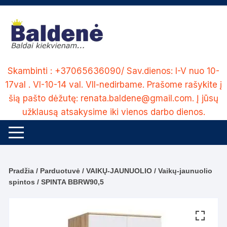
Skip
to
content
Skambinti : +37065636090/ Sav.dienos: I-V nuo 10-
17val . VI-10-14 val. VII-nedirbame. Prašome rašykite į
šią pašto dėžutę: renata.baldene@gmail.com. Į jūsų
užklausą atsakysime iki vienos darbo dienos.
Pradžia
/
Parduotuvė
/
VAIKŲ-JAUNUOLIO
/
Vaikų-jaunuolio
spintos
/ SPINTA BBRW90,5