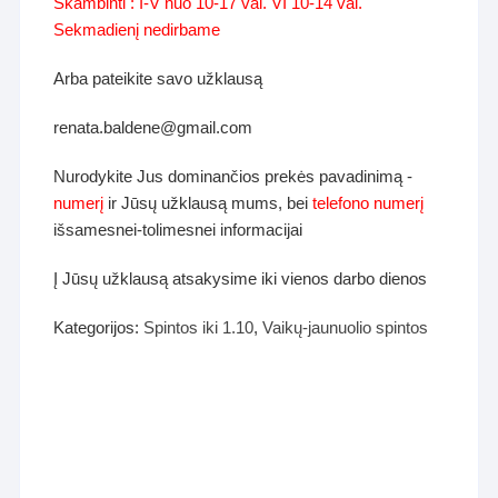
Skambinti : I-V nuo 10-17 val. VI 10-14 val.
Sekmadienį nedirbame
Arba pateikite savo užklausą
renata.baldene@gmail.com
Nurodykite Jus dominančios prekės pavadinimą -
numerį
ir Jūsų užklausą mums, bei
telefono numerį
išsamesnei-tolimesnei informacijai
Į Jūsų užklausą atsakysime iki vienos darbo dienos
Kategorijos:
Spintos iki 1.10
,
Vaikų-jaunuolio spintos