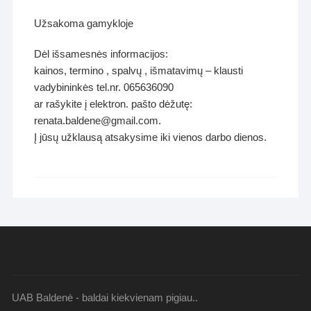
Užsakoma gamykloje
Dėl išsamesnės informacijos:
kainos, termino , spalvų , išmatavimų – klausti
vadybininkės tel.nr. 065636090
ar rašykite į elektron. pašto dėžutę:
renata.baldene@gmail.com.
Į jūsų užklausą atsakysime iki vienos darbo dienos.
UAB Baldenė - baldai kiekvienam pigiau..