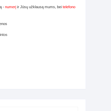
ą -
numerį
ir Jūsų užklausą mums, bei
telefono
ienos
intos