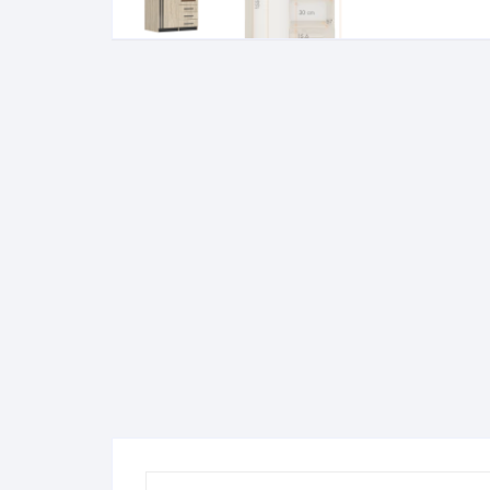
Komo
Galerija-darbai
Kosme
Patal
pagal
Darba