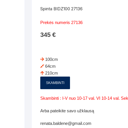
Batų dėžės-suoliukai
Spintos
Spinta BIDZ100 27136
 spintoje
Dviaukštės lovos
mi foteliai
Veidrodžiai
Komodo
Prekės numeris 27136
iai
Visi Čiužiniai
Miegamieji foteliai- Sofos
345
€
i
Kabyklos
Kabyklo
os iki 1.10
Kaip išpakuoti čiužinį
Pufai-sėdmaišiai-daiktadėžės
deo
Darbai-galerija
Lentyno
os nuo 1,10 iki 2,00
Vaikų-jaunuolio spintos
100cm
Darbai-ga
64cm
os atidaromom durim 2-4m
Komodos
210cm
tos stumdomom durim 2-
Vaikų -jaunuolio rašomieji stalai
SKAMBINTI
Vaikų ir jaunuolių kėdės
Skambinti : I-V nuo 10-17 val. VI 10-14 val. S
nės spintos
Lentynos
Arba pateikite savo užklausą
nės spintelės
renata.baldene@gmail.com
Čiužiniai – patalynė