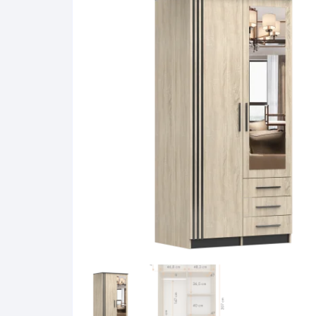
Pakabinamos spintelės
Žurnaliniai staliukai
Miegamieji foteliai
Lovos
Pastatomos spintelės
Komodos/spintelės
Poilsio foteliai-Supa
Čiužin
Stalviršiai
RTV staliukai
Pufai-Minkštasuolia
Spint
Virtuvės priedai
Vitrinos-indaujos
Pufai sėdmaišiai vi
Spint
Kampai – suolai
Darbai-galerija
Darbai-galerija
Spint
valgomojo stalai
Spin
4m
Virtuvės- stalai+kėdės
komplektai
Kampi
Kėdės
Nakti
Baro kėdės