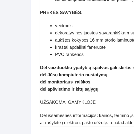
PREKĖS SAVYBĖS:
veidrodis
dekoratyvinės juostos savarankiškam su
aukštos kokybės 16 mm storio laminuot
kraštai apdailinti faneruote
PVC rankenos
Dėl vaizduoklio ypatybių spalvos gali skirtis
dėl Jūsų kompiuterio nustatymų,
dėl monitoriaus raiškos,
dėl apšvietimo ir kitų sąlygų
UŽSAKOMA GAMYKLOJE
Dėl išsamesnės informacijos: kainos, termino ,sp
ar rašykite į elektron. pašto dėžutę: renata.ba