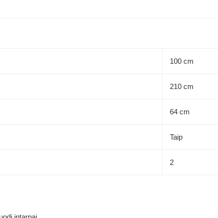
100 cm
210 cm
64 cm
Taip
2
uodi intarpai