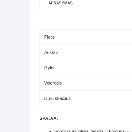
APRAŠYMAS
Plotis
Aukštis
Gylis
Veidrodis
Durų skaičius
SPALVA:
Sonoma ąžuoliniai fasadai ir korpusai + j