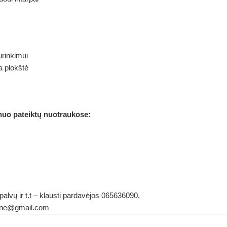
rinkimui
a plokštė
 nuo pateiktų nuotraukose:
alvų ir t.t – klausti pardavėjos 065636090,
ldene@gmail.com