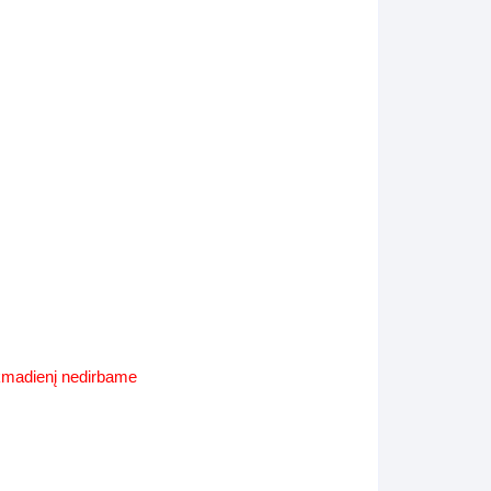
Supynės-supami foteliai
s
Kiti lauko baldai
s
Darbai-galerija
s
lerija
ekmadienį nedirbame