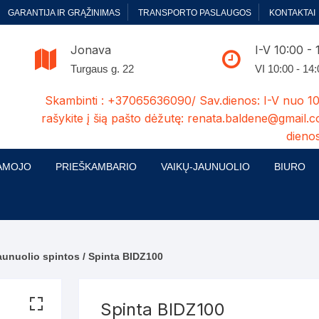
GARANTIJA IR GRĄŽINIMAS
TRANSPORTO PASLAUGOS
KONTAKTAI
Jonava
I-V 10:00 - 
Turgaus g. 22
VI 10:00 - 14
Skambinti : +37065636090/ Sav.dienos: I-V nuo 10
rašykite į šią pašto dėžutę: renata.baldene@gmail.c
dienos
AMOJO
PRIEŠKAMBARIO
VAIKŲ-JAUNUOLIO
BIURO
enelės
ų ir Miegamojo baldų
Prieškambario baldų kolekcijos
Vaikų jaunuolio baldų kolekcijos
Biuro ba
cijos
ontavimas
Standartiniai prieškambariai
Jaunuolio standartiniai
Rašomieji
mojo baldų komplektai
komlektai-sekcijos
aunuolio spintos
/ Spinta BIDZ100
ija
Prieškambario spintos
Biuro kė
 su audiniu
Kušetės
Komodos
Darbo-po
Spinta BIDZ100
tinės lovos
Lovos