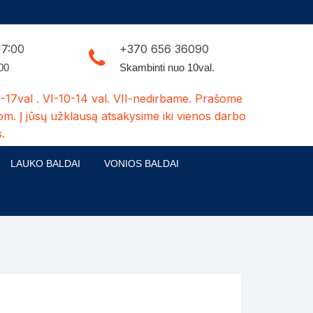
17:00
+370 656 36090
:00
Skambinti nuo 10val.
-17val . VI-10-14 val. VII-nedirbame. Prašome
om. Į jūsų užklausą atsakysime iki vienos darbo
.
LAUKO BALDAI
VONIOS BALDAI
ldų kolekcijos
Medžio masyvo lauko baldai
 stalai
šuns būdos-kiti medžio gaminiai
dės
Pavėsinės -tuoletai-sandėliukai
ilsio kėdės
Šuliniai