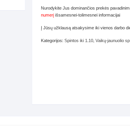
dos
Nurodykite Jus dominančios prekės pavadinim
Pufai sėdmaišiai video
numerį
išsamesnei-tolimesnei informacijai
tiniai staliukai
Darbai-galerija
Į Jūsų užklausą atsakysime iki vienos darbo d
ynės dėžės-Antklodės-
vės-namų tekstilė
Kategorijos:
Spintos iki 1.10
,
Vaikų-jaunuolio sp
i-galerija