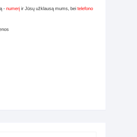
ą -
numerį
ir Jūsų užklausą mums, bei
telefono
ienos