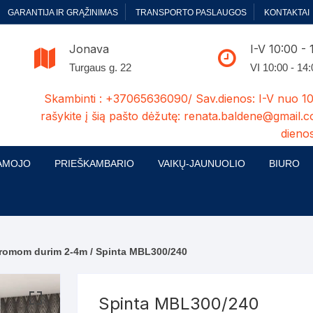
GARANTIJA IR GRĄŽINIMAS
TRANSPORTO PASLAUGOS
KONTAKTAI
Jonava
I-V 10:00 - 
Turgaus g. 22
VI 10:00 - 14
Skambinti : +37065636090/ Sav.dienos: I-V nuo 10
rašykite į šią pašto dėžutę: renata.baldene@gmail.c
dienos
AMOJO
PRIEŠKAMBARIO
VAIKŲ-JAUNUOLIO
BIURO
enelės
ų ir Miegamojo baldų
Prieškambario baldų kolekcijos
Vaikų jaunuolio baldų kolekcijos
Biuro ba
cijos
ontavimas
Standartiniai prieškambariai
Jaunuolio standartiniai
Rašomieji
mojo baldų komplektai
komlektai-sekcijos
aromom durim 2-4m
/ Spinta MBL300/240
ija
Prieškambario spintos
Biuro kė
 su audiniu
Kušetės
Komodos
Darbo-po
Spinta MBL300/240
tinės lovos
Lovos