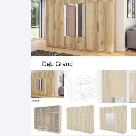
Pakabinamos spintelės
Žurnaliniai staliukai
Miegamieji foteliai
Lovos
Pastatomos spintelės
Komodos/spintelės
Poilsio foteliai-Supa
Čiužin
Stalviršiai
RTV staliukai
Pufai-Minkštasuolia
Spint
Virtuvės priedai
Vitrinos-indaujos
Pufai sėdmaišiai vi
Spint
Kampai – suolai
Darbai-galerija
Darbai-galerija
Spint
valgomojo stalai
Spin
4m
Virtuvės- stalai+kėdės
komplektai
Kampi
Kėdės
Nakti
Baro kėdės