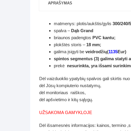
APRAŠYMAS
matmenys: plotis/aukštis/gylis
300/240/
spalva –
Dąb Grand
briaunos padengtos
PVC kantu;
plokštės storis –
18 mm;
galima įsigyti be
veidrodžių(
1135
Eur)
spintos segmentus (3) galima statyti a
prekė
nesurinkta, yra
išsami surinkimo
Dėl vaizduoklio ypatybių spalvos gali skirtis nuo
dėl Jūsų kompiuterio nustatymų,
dėl monitoriaus raiškos,
dėl apšvietimo ir kitų sąlygų.
UŽSAKOMA GAMYKLOJE
Dėl išsamesnės informacijos: kainos, termino ,s