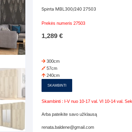
Batų dėžės-suoliukai
Spintos
Spinta MBL300/240 27503
 spintoje
Dviaukštės lovos
mi foteliai
Veidrodžiai
Komodo
Prekės numeris 27503
iai
Visi Čiužiniai
Miegamieji foteliai- Sofos
1,289
€
i
Kabyklos
Kabyklo
os iki 1.10
Kaip išpakuoti čiužinį
Pufai-sėdmaišiai-daiktadėžės
deo
Darbai-galerija
Lentyno
os nuo 1,10 iki 2,00
Vaikų-jaunuolio spintos
300cm
Darbai-ga
57cm
os atidaromom durim 2-4m
Komodos
240cm
tos stumdomom durim 2-
Vaikų -jaunuolio rašomieji stalai
SKAMBINTI
Vaikų ir jaunuolių kėdės
Skambinti : I-V nuo 10-17 val. VI 10-14 val. S
nės spintos
Lentynos
Arba pateikite savo užklausą
nės spintelės
renata.baldene@gmail.com
Čiužiniai – patalynė