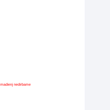
Supynės-supami foteliai
s
Kiti lauko baldai
s
Darbai-galerija
s
lerija
ekmadienį nedirbame