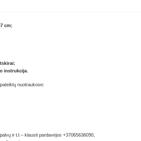
57
cm;
tskirai;
 instrukcija.
 pateiktų nuotraukose:
palvų ir t.t – klausti pardavėjos +37065636090,