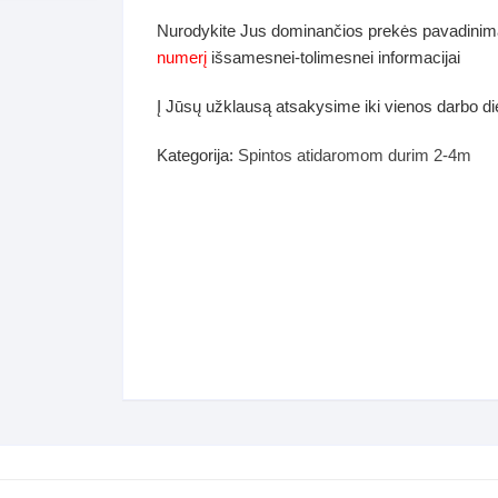
dos
Nurodykite Jus dominančios prekės pavadinim
Pufai sėdmaišiai video
numerį
išsamesnei-tolimesnei informacijai
tiniai staliukai
Darbai-galerija
Į Jūsų užklausą atsakysime iki vienos darbo d
ynės dėžės-Antklodės-
vės-namų tekstilė
Kategorija:
Spintos atidaromom durim 2-4m
i-galerija