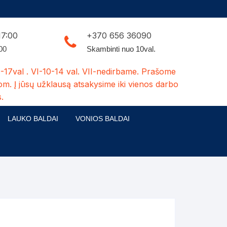
17:00
+370 656 36090
:00
Skambinti nuo 10val.
-17val . VI-10-14 val. VII-nedirbame. Prašome
om. Į jūsų užklausą atsakysime iki vienos darbo
.
LAUKO BALDAI
VONIOS BALDAI
ldų kolekcijos
Medžio masyvo lauko baldai
 stalai
šuns būdos-kiti medžio gaminiai
dės
Pavėsinės -tuoletai-sandėliukai
ilsio kėdės
Šuliniai