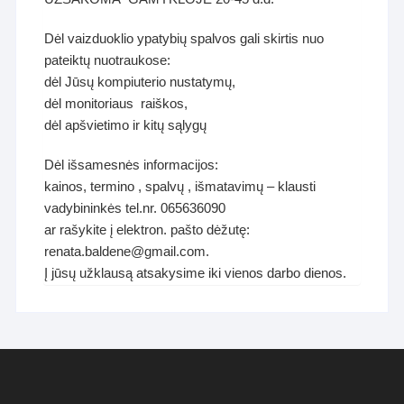
Dėl vaizduoklio ypatybių spalvos gali skirtis nuo
pateiktų nuotraukose:
dėl Jūsų kompiuterio nustatymų,
dėl monitoriaus raiškos,
dėl apšvietimo ir kitų sąlygų
Dėl išsamesnės informacijos:
kainos, termino , spalvų , išmatavimų – klausti
vadybininkės tel.nr. 065636090
ar rašykite į elektron. pašto dėžutę:
renata.baldene@gmail.com.
Į jūsų užklausą atsakysime iki vienos darbo dienos.