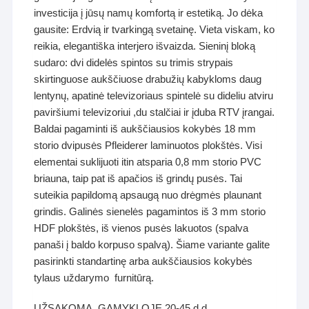
investicija į jūsų namų komfortą ir estetiką. Jo dėka
gausite: Erdvią ir tvarkingą svetainę. Vieta viskam, ko
reikia, elegantiška interjero išvaizda. Sieninį bloką
sudaro: dvi didelės spintos su trimis strypais
skirtinguose aukščiuose drabužių kabykloms daug
lentynų, apatinė televizoriaus spintelė su dideliu atviru
paviršiumi televizoriui ,du stalčiai ir įduba RTV įrangai.
Baldai pagaminti iš aukščiausios kokybės 18 mm
storio dvipusės Pfleiderer laminuotos plokštės. Visi
elementai suklijuoti itin atsparia 0,8 mm storio PVC
briauna, taip pat iš apačios iš grindų pusės. Tai
suteikia papildomą apsaugą nuo drėgmės plaunant
grindis. Galinės sienelės pagamintos iš 3 mm storio
HDF plokštės, iš vienos pusės lakuotos (spalva
panaši į baldo korpuso spalvą). Šiame variante galite
pasirinkti standartinę arba aukščiausios kokybės
tylaus uždarymo furnitūrą.
UŽSAKOMA GAMYKLOJE 20-45 d.d.