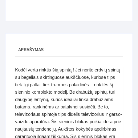
APRAŠYMAS
Kodėl verta rinktis šią spintą ! Jei norite erdvių spintų
su bėgeliais skirtinguose aukščiuose, kuriose tilps
tiek ilgi paltai, tiek trumpos palaidinės – rinkitės šį
sieninio komplekto modelį. Be drabužių spintų, turi
daugybę lentynų, kurios idealiai tinka drabužiams,
batams, rankinėms ar patalynei susidėti. Be to,
televizoriaus spintoje tilps didelis televizorius ir garso-
vaizdo aparatūra. Šis sieninis blokas puikiai dera prie
naujausių tendencijų. Aukštos kokybės apdirbimas
garantuoja ilgaamžiškumą. Šis sieninis blokas yra