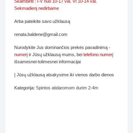
Skambinti : I-V nuo 10-17 val. VI 10-14 val.
Sekmadienį nedirbame
Arba pateikite savo užklausą
renata.baldene@gmail.com
Nurodykite Jus dominančios prekės pavadinimą -
numerį
ir Jūsų užklausą mums, bei
telefono numerį
išsamesnei-tolimesnei informacijai
Į Jūsų užklausą atsakysime iki vienos darbo dienos
Kategorija:
Spintos atidaromom durim 2-4m