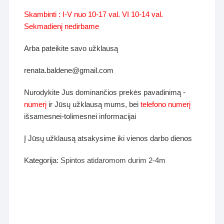
Skambinti : I-V nuo 10-17 val. VI 10-14 val.
Sekmadienį nedirbame
Arba pateikite savo užklausą
renata.baldene@gmail.com
Nurodykite Jus dominančios prekės pavadinimą -
numerį
ir Jūsų užklausą mums, bei
telefono numerį
išsamesnei-tolimesnei informacijai
Į Jūsų užklausą atsakysime iki vienos darbo dienos
Kategorija:
Spintos atidaromom durim 2-4m