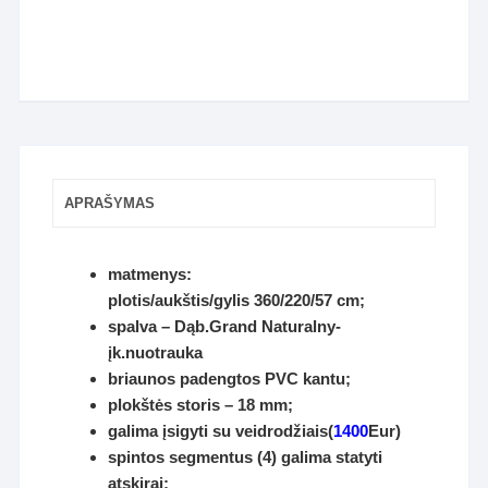
APRAŠYMAS
matmenys:
plotis/aukštis/gylis 360/220/57 cm;
spalva – Dąb.Grand Naturalny-
įk.nuotrauka
briaunos padengtos PVC kantu;
plokštės storis – 18 mm;
galima įsigyti su veidrodžiais(
1400
Eur)
spintos segmentus (4) galima statyti
atskirai;