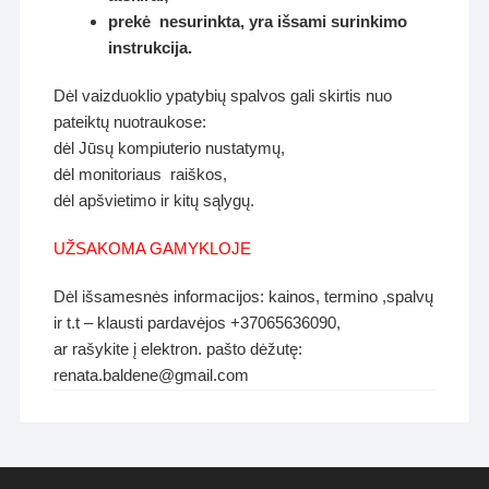
prekė nesurinkta, yra išsami surinkimo
instrukcija.
Dėl vaizduoklio ypatybių spalvos gali skirtis nuo
pateiktų nuotraukose:
dėl Jūsų kompiuterio nustatymų,
dėl monitoriaus raiškos,
dėl apšvietimo ir kitų sąlygų.
UŽSAKOMA GAMYKLOJE
Dėl išsamesnės informacijos: kainos, termino ,spalvų
ir t.t – klausti pardavėjos +37065636090,
ar rašykite į elektron. pašto dėžutę:
renata.baldene@gmail.com