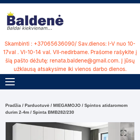
Skip
to
content
Skambinti : +37065636090/ Sav.dienos: I-V nuo 10-
17val . VI-10-14 val. VII-nedirbame. Prašome rašykite į
šią pašto dėžutę: renata.baldene@gmail.com. Į jūsų
užklausą atsakysime iki vienos darbo dienos.
Pradžia
/
Parduotuvė
/
MIEGAMOJO
/
Spintos atidaromom
durim 2-4m
/ Spinta BMB282/230