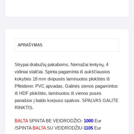
APRAŠYMAS
Strypai drabužių pakaboms. Nemažai lentynų. 4
vidiniai stalčiai. Spinta pagaminta iš aukščiausios
kokybės 18 mm dvipusės laminuotos plokštės iš
Pfleiderer. PVC apvadas. Galinės sienos pagamintos
iš HDF plokštės, laminuotos iš vienos pusės
panašios į baldo korpuso spalvos. SPALVAS GALITE
RINKTIS.
BALTA
SPINTA BE VEIDRODŽIO-
1000
Eur
/SPINTA
BALTA
SU VEIDRODŽIU-
1105
Eur