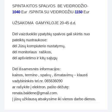
SPINTA KITOS SPALVOS BE VEIDRODŽIO-
1040
Eur /SPINTA SU VEIDRODŽIU-
1150
Eur
UŽSAKOMA GAMYKLOJE 20-45 d.d.
Dėl vaizduoklio ypatybių spalvos gali skirtis nuo
pateiktų nuotraukose:
dėl Jūsų kompiuterio nustatymų,
dėl monitoriaus raiškos,
dėl apšvietimo ir kitų sąlygų
Dėl išsamesnės informacijos:
kainos, termino , spalvų , išmatavimų – klausti
vadybininkės tel.nr. 065636090
ar rašykite į elektron. pašto dėžutę:
renata.baldene@gmail.com.
Į jūsų užklausą atsakysime iki vienos darbo dienos.