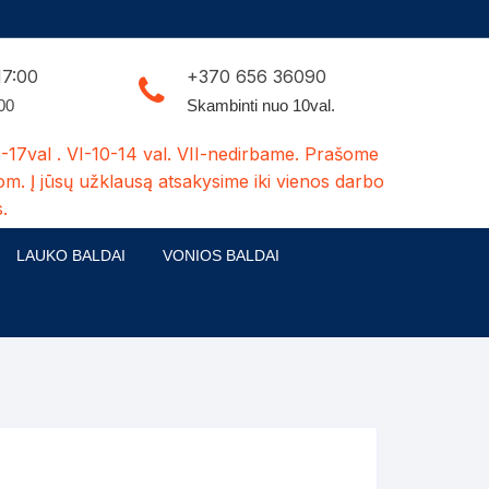
17:00
+370 656 36090
:00
Skambinti nuo 10val.
-17val . VI-10-14 val. VII-nedirbame. Prašome
om. Į jūsų užklausą atsakysime iki vienos darbo
.
LAUKO BALDAI
VONIOS BALDAI
ldų kolekcijos
Medžio masyvo lauko baldai
 stalai
šuns būdos-kiti medžio gaminiai
dės
Pavėsinės -tuoletai-sandėliukai
ilsio kėdės
Šuliniai