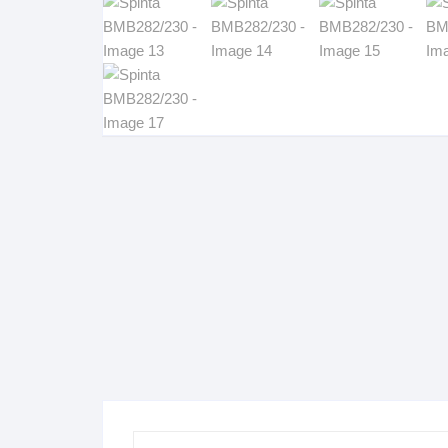
Komo
Galerija-darbai
Kosme
Patal
pagal
Darba