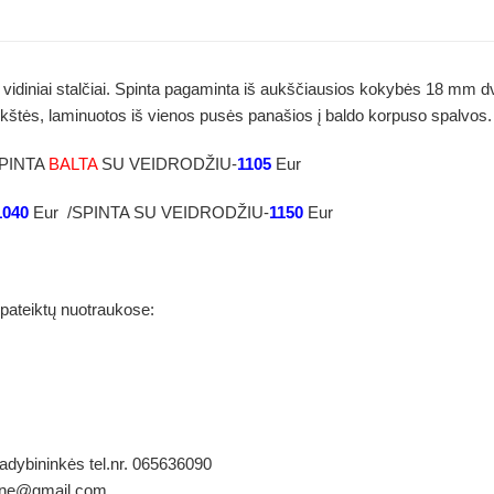
idiniai stalčiai. Spinta pagaminta iš aukščiausios kokybės 18 mm dv
okštės, laminuotos iš vienos pusės panašios į baldo korpuso spal
SPINTA
BALTA
SU VEIDRODŽIU-
1105
Eur
1040
Eur /SPINTA SU VEIDRODŽIU-
1150
Eur
 pateiktų nuotraukose:
vadybininkės tel.nr. 065636090
ldene@gmail.com.