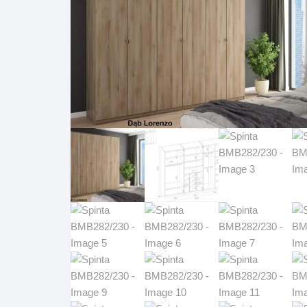
Pakabinamos spintelės
Žurnaliniai staliukai
Miegamieji foteliai
Lovos
Pastatomos spintelės
Komodos/spintelės
Poilsio foteliai-Supa
Čiužin
Stalviršiai
RTV staliukai
Pufai-Minkštasuolia
Spint
Virtuvės priedai
Vitrinos-indaujos
Pufai sėdmaišiai vi
Spint
Kampai – suolai
Darbai-galerija
Darbai-galerija
Spint
valgomojo stalai
Spin
4m
Virtuvės- stalai+kėdės
komplektai
Kampi
Kėdės
Nakti
Baro kėdės