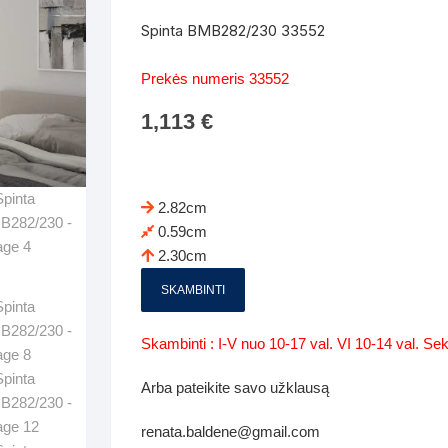
Batų dėžės-suoliukai
Spintos
Spinta BMB282/230 33552
 spintoje
Dviaukštės lovos
mi foteliai
Veidrodžiai
Komodo
Prekės numeris 33552
iai
Visi Čiužiniai
Miegamieji foteliai- Sofos
1,113
€
i
Kabyklos
Kabyklo
os iki 1.10
Kaip išpakuoti čiužinį
Pufai-sėdmaišiai-daiktadėžės
deo
Darbai-galerija
Lentyno
os nuo 1,10 iki 2,00
Vaikų-jaunuolio spintos
2.82cm
Darbai-ga
0.59cm
os atidaromom durim 2-4m
Komodos
2.30cm
tos stumdomom durim 2-
Vaikų -jaunuolio rašomieji stalai
SKAMBINTI
Vaikų ir jaunuolių kėdės
Skambinti : I-V nuo 10-17 val. VI 10-14 val. S
nės spintos
Lentynos
Arba pateikite savo užklausą
nės spintelės
renata.baldene@gmail.com
Čiužiniai – patalynė