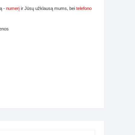
ą -
numerį
ir Jūsų užklausą mums, bei
telefono
ienos