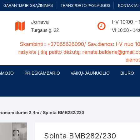
GARANTIJA IR GRĄŽINIMAS
TRANSPORTO PASLAUGOS
KONTAKTAI
Jonava
I-V 10:00 - 
Turgaus g. 22
VI 10:00 - 14
Skambinti : +37065636090/ Sav.dienos: I-V nuo 10
rašykite į šią pašto dėžutę: renata.baldene@gmail.c
dienos
AMOJO
PRIEŠKAMBARIO
VAIKŲ-JAUNUOLIO
BIURO
enelės
ų ir Miegamojo baldų
Prieškambario baldų kolekcijos
Vaikų jaunuolio baldų kolekcijos
Biuro ba
cijos
ontavimas
Standartiniai prieškambariai
Jaunuolio standartiniai
Rašomieji
mojo baldų komplektai
komlektai-sekcijos
aromom durim 2-4m
/ Spinta BMB282/230
ija
Prieškambario spintos
Biuro kė
 su audiniu
Kušetės
Komodos
Darbo-po
Spinta BMB282/230
tinės lovos
Lovos