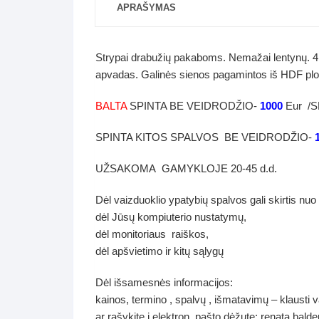
APRAŠYMAS
Strypai drabužių pakaboms. Nemažai lentynų. 4 v
apvadas. Galinės sienos pagamintos iš HDF pl
BALTA
SPINTA BE VEIDRODŽIO-
1000
Eur /
SPINTA KITOS SPALVOS BE VEIDRODŽIO-
UŽSAKOMA GAMYKLOJE 20-45 d.d.
Dėl vaizduoklio ypatybių spalvos gali skirtis nuo
dėl Jūsų kompiuterio nustatymų,
dėl monitoriaus raiškos,
dėl apšvietimo ir kitų sąlygų
Dėl išsamesnės informacijos:
kainos, termino , spalvų , išmatavimų – klausti 
ar rašykite į elektron. pašto dėžutę: renata.ba