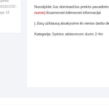
dos
Nurodykite Jus dominančios prekės pavadinim
Pufai sėdmaišiai video
numerį
išsamesnei-tolimesnei informacijai
tiniai staliukai
Darbai-galerija
Į Jūsų užklausą atsakysime iki vienos darbo d
ynės dėžės-Antklodės-
vės-namų tekstilė
Kategorija:
Spintos atidaromom durim 2-4m
i-galerija