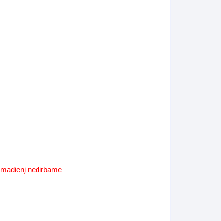
Supynės-supami foteliai
s
Kiti lauko baldai
s
Darbai-galerija
s
lerija
ekmadienį nedirbame