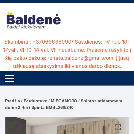
Skip
to
content
Skambinti : +37065636090/ Sav.dienos: I-V nuo 10-
17val . VI-10-14 val. VII-nedirbame. Prašome rašykite į
šią pašto dėžutę: renata.baldene@gmail.com. Į jūsų
užklausą atsakysime iki vienos darbo dienos.
Pradžia
/
Parduotuvė
/
MIEGAMOJO
/
Spintos atidaromom
durim 2-4m
/ Spinta BMBL260/240