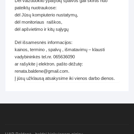
Dėl vaizduoklio ypatybių spalvos gali skirtis nuo
pateiktų nuotraukose:
dėl Jūsų kompiuterio nustatymų,
dėl monitoriaus raiškos,
dėl apšvietimo ir kitų sąlygų
Dėl išsamesnės informacijos:
kainos, termino , spalvų , išmatavimų – klausti
vadybininkės tel.nr. 065636090
ar rašykite į elektron. pašto dėžutę:
renata.baldene@gmail.com.
Į jūsų užklausą atsakysime iki vienos darbo dienos.