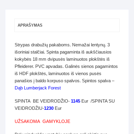
APRAŠYMAS
Strypas drabužių pakaboms. Nemažai lentynų. 3
išoriniai stalčiai. Spinta pagaminta iš aukščiausios
kokybės 18 mm dvipusės laminuotos plokštės iš
Pfleiderer. PVC apvadas. Galinės sienos pagamintos
iš HDF plokštės, laminuotos iš vienos pusės
panašios į baldo korpuso spalvos. Spintos spalva –
Dąb Lumberjack Forest
SPINTA BE VEIDRODŽIO-
1145
Eur /SPINTA SU
VEIDRODŽIU-
1230
Eur
UŽSAKOMA GAMYKLOJE