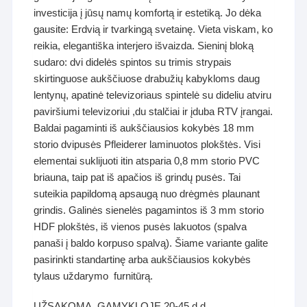
investicija į jūsų namų komfortą ir estetiką. Jo dėka
gausite: Erdvią ir tvarkingą svetainę. Vieta viskam, ko
reikia, elegantiška interjero išvaizda. Sieninį bloką
sudaro: dvi didelės spintos su trimis strypais
skirtinguose aukščiuose drabužių kabykloms daug
lentynų, apatinė televizoriaus spintelė su dideliu atviru
paviršiumi televizoriui ,du stalčiai ir įduba RTV įrangai.
Baldai pagaminti iš aukščiausios kokybės 18 mm
storio dvipusės Pfleiderer laminuotos plokštės. Visi
elementai suklijuoti itin atsparia 0,8 mm storio PVC
briauna, taip pat iš apačios iš grindų pusės. Tai
suteikia papildomą apsaugą nuo drėgmės plaunant
grindis. Galinės sienelės pagamintos iš 3 mm storio
HDF plokštės, iš vienos pusės lakuotos (spalva
panaši į baldo korpuso spalvą). Šiame variante galite
pasirinkti standartinę arba aukščiausios kokybės
tylaus uždarymo furnitūrą.
UŽSAKOMA GAMYKLOJE 20-45 d.d.