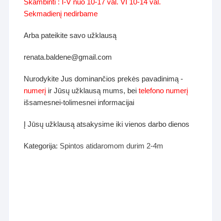
Skambinti : I-V nuo 10-17 val. VI 10-14 val.
Sekmadienį nedirbame
Arba pateikite savo užklausą
renata.baldene@gmail.com
Nurodykite Jus dominančios prekės pavadinimą -
numerį
ir Jūsų užklausą mums, bei
telefono numerį
išsamesnei-tolimesnei informacijai
Į Jūsų užklausą atsakysime iki vienos darbo dienos
Kategorija:
Spintos atidaromom durim 2-4m