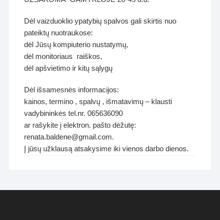
Dėl vaizduoklio ypatybių spalvos gali skirtis nuo
pateiktų nuotraukose:
dėl Jūsų kompiuterio nustatymų,
dėl monitoriaus raiškos,
dėl apšvietimo ir kitų sąlygų
Dėl išsamesnės informacijos:
kainos, termino , spalvų , išmatavimų – klausti
vadybininkės tel.nr. 065636090
ar rašykite į elektron. pašto dėžutę:
renata.baldene@gmail.com.
Į jūsų užklausą atsakysime iki vienos darbo dienos.