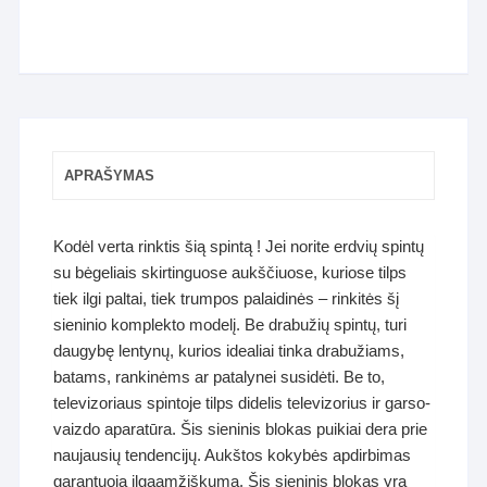
APRAŠYMAS
Kodėl verta rinktis šią spintą ! Jei norite erdvių spintų
su bėgeliais skirtinguose aukščiuose, kuriose tilps
tiek ilgi paltai, tiek trumpos palaidinės – rinkitės šį
sieninio komplekto modelį. Be drabužių spintų, turi
daugybę lentynų, kurios idealiai tinka drabužiams,
batams, rankinėms ar patalynei susidėti. Be to,
televizoriaus spintoje tilps didelis televizorius ir garso-
vaizdo aparatūra. Šis sieninis blokas puikiai dera prie
naujausių tendencijų. Aukštos kokybės apdirbimas
garantuoja ilgaamžiškumą. Šis sieninis blokas yra