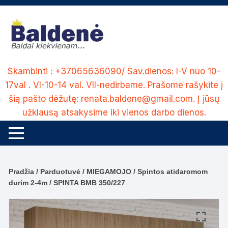
Skip
to
content
Skambinti : +37065636090/ Sav.dienos: I-V nuo 10-
17val . VI-10-14 val. VII-nedirbame. Prašome rašykite į
šią pašto dėžutę: renata.baldene@gmail.com. Į jūsų
užklausą atsakysime iki vienos darbo dienos.
Pradžia
/
Parduotuvė
/
MIEGAMOJO
/
Spintos atidaromom
durim 2-4m
/ SPINTA BMB 350/227