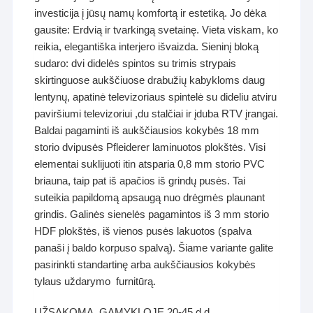
investicija į jūsų namų komfortą ir estetiką. Jo dėka
gausite: Erdvią ir tvarkingą svetainę. Vieta viskam, ko
reikia, elegantiška interjero išvaizda. Sieninį bloką
sudaro: dvi didelės spintos su trimis strypais
skirtinguose aukščiuose drabužių kabykloms daug
lentynų, apatinė televizoriaus spintelė su dideliu atviru
paviršiumi televizoriui ,du stalčiai ir įduba RTV įrangai.
Baldai pagaminti iš aukščiausios kokybės 18 mm
storio dvipusės Pfleiderer laminuotos plokštės. Visi
elementai suklijuoti itin atsparia 0,8 mm storio PVC
briauna, taip pat iš apačios iš grindų pusės. Tai
suteikia papildomą apsaugą nuo drėgmės plaunant
grindis. Galinės sienelės pagamintos iš 3 mm storio
HDF plokštės, iš vienos pusės lakuotos (spalva
panaši į baldo korpuso spalvą). Šiame variante galite
pasirinkti standartinę arba aukščiausios kokybės
tylaus uždarymo furnitūrą.
UŽSAKOMA GAMYKLOJE 20-45 d.d.