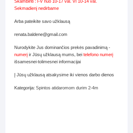
Skambinti : I-V nuo 10-17 val. VI 10-14 val.
Sekmadienį nedirbame
Arba pateikite savo užklausą
renata.baldene@gmail.com
Nurodykite Jus dominančios prekės pavadinimą -
numerį
ir Jūsų užklausą mums, bei
telefono numerį
išsamesnei-tolimesnei informacijai
Į Jūsų užklausą atsakysime iki vienos darbo dienos
Kategorija:
Spintos atidaromom durim 2-4m