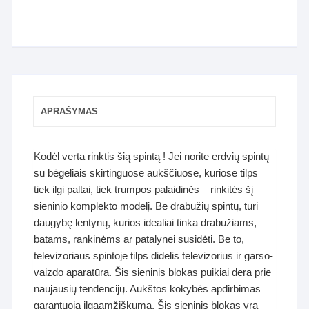
APRAŠYMAS
Kodėl verta rinktis šią spintą ! Jei norite erdvių spintų
su bėgeliais skirtinguose aukščiuose, kuriose tilps
tiek ilgi paltai, tiek trumpos palaidinės – rinkitės šį
sieninio komplekto modelį. Be drabužių spintų, turi
daugybę lentynų, kurios idealiai tinka drabužiams,
batams, rankinėms ar patalynei susidėti. Be to,
televizoriaus spintoje tilps didelis televizorius ir garso-
vaizdo aparatūra. Šis sieninis blokas puikiai dera prie
naujausių tendencijų. Aukštos kokybės apdirbimas
garantuoja ilgaamžiškumą. Šis sieninis blokas yra