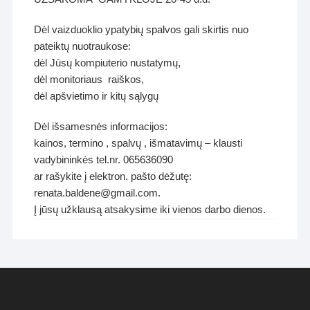
Dėl vaizduoklio ypatybių spalvos gali skirtis nuo
pateiktų nuotraukose:
dėl Jūsų kompiuterio nustatymų,
dėl monitoriaus raiškos,
dėl apšvietimo ir kitų sąlygų
Dėl išsamesnės informacijos:
kainos, termino , spalvų , išmatavimų – klausti
vadybininkės tel.nr. 065636090
ar rašykite į elektron. pašto dėžutę:
renata.baldene@gmail.com.
Į jūsų užklausą atsakysime iki vienos darbo dienos.