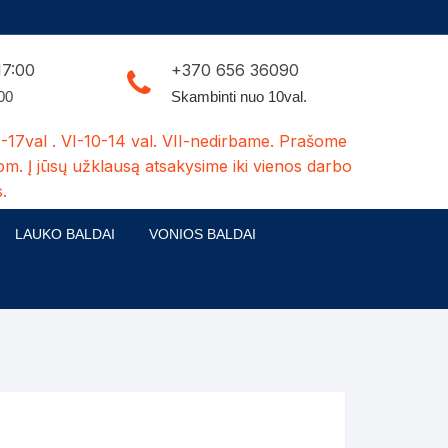
17:00
+370 656 36090
:00
Skambinti nuo 10val.
-17val . VI-10-14 val. VII-nedirbame. Prašome
om. Į jūsų užklausą atsakysime iki vienos darbo
.
LAUKO BALDAI
VONIOS BALDAI
ldų kolekcijos
Medžio masyvo lauko baldai
 stalai
šuns būdos-kiti medžio gaminiai
dės
Pavėsinės -tuoletai-sandėliukai
ilsio kėdės
Šuliniai