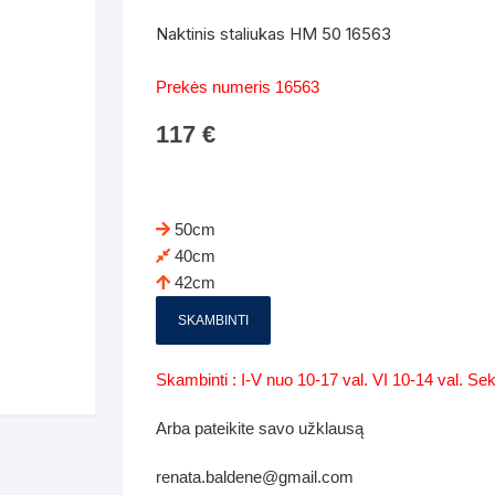
Batų dėžės-suoliukai
Spintos
Naktinis staliukas HM 50 16563
 spintoje
Dviaukštės lovos
mi foteliai
Veidrodžiai
Komodo
Prekės numeris 16563
iai
Visi Čiužiniai
Miegamieji foteliai- Sofos
117
€
i
Kabyklos
Kabyklo
os iki 1.10
Kaip išpakuoti čiužinį
Pufai-sėdmaišiai-daiktadėžės
deo
Darbai-galerija
Lentyno
os nuo 1,10 iki 2,00
Vaikų-jaunuolio spintos
50cm
Darbai-ga
40cm
os atidaromom durim 2-4m
Komodos
42cm
tos stumdomom durim 2-
Vaikų -jaunuolio rašomieji stalai
SKAMBINTI
Vaikų ir jaunuolių kėdės
Skambinti : I-V nuo 10-17 val. VI 10-14 val. S
nės spintos
Lentynos
Arba pateikite savo užklausą
nės spintelės
renata.baldene@gmail.com
Čiužiniai – patalynė