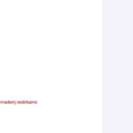
Supynės-supami foteliai
s
Kiti lauko baldai
s
Darbai-galerija
s
lerija
ekmadienį nedirbame