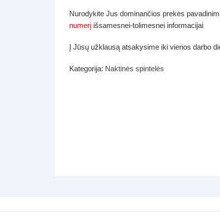
dos
Nurodykite Jus dominančios prekės pavadinim
Pufai sėdmaišiai video
numerį
išsamesnei-tolimesnei informacijai
tiniai staliukai
Darbai-galerija
Į Jūsų užklausą atsakysime iki vienos darbo d
ynės dėžės-Antklodės-
vės-namų tekstilė
Kategorija:
Naktinės spintelės
i-galerija