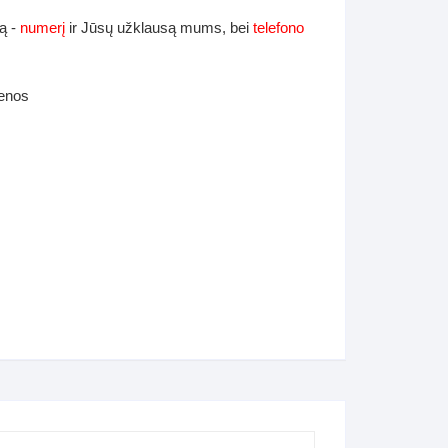
ą -
numerį
ir Jūsų užklausą mums, bei
telefono
ienos