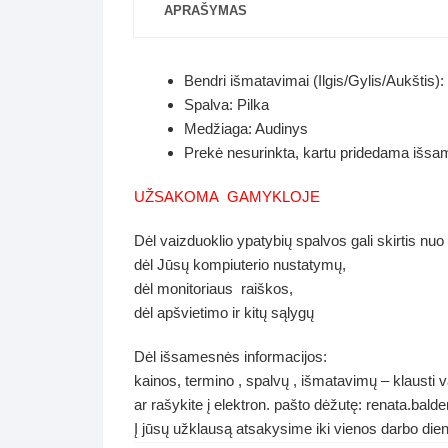
APRAŠYMAS
Bendri išmatavimai (Ilgis/Gylis/Aukštis)
Spalva: Pilka
Medžiaga: Audinys
Prekė nesurinkta, kartu pridedama išsami
UŽSAKOMA GAMYKLOJE
Dėl vaizduoklio ypatybių spalvos gali skirtis nuo
dėl Jūsų kompiuterio nustatymų,
dėl monitoriaus raiškos,
dėl apšvietimo ir kitų sąlygų
Dėl išsamesnės informacijos:
kainos, termino , spalvų , išmatavimų – klausti
ar rašykite į elektron. pašto dėžutę: renata.ba
Į jūsų užklausą atsakysime iki vienos darbo die