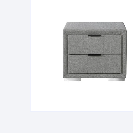
Pakabinamos spintelės
Žurnaliniai staliukai
Miegamieji foteliai
Lovos
Pastatomos spintelės
Komodos/spintelės
Poilsio foteliai-Supa
Čiužin
Stalviršiai
RTV staliukai
Pufai-Minkštasuolia
Spint
Virtuvės priedai
Vitrinos-indaujos
Pufai sėdmaišiai vi
Spint
Kampai – suolai
Darbai-galerija
Darbai-galerija
Spint
valgomojo stalai
Spin
4m
Virtuvės- stalai+kėdės
komplektai
Kampi
Kėdės
Nakti
Baro kėdės