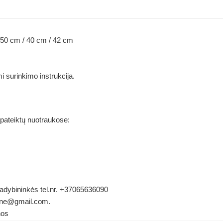
: 50 cm / 40 cm / 42 cm
 surinkimo instrukcija.
 pateiktų nuotraukose:
 vadybininkės tel.nr. +37065636090
ldene@gmail.com.
nos