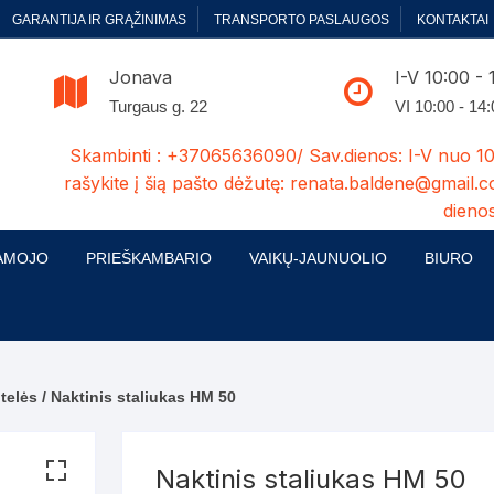
GARANTIJA IR GRĄŽINIMAS
TRANSPORTO PASLAUGOS
KONTAKTAI
Jonava
I-V 10:00 - 
Turgaus g. 22
VI 10:00 - 14
Skambinti : +37065636090/ Sav.dienos: I-V nuo 10
rašykite į šią pašto dėžutę: renata.baldene@gmail.c
dienos
AMOJO
PRIEŠKAMBARIO
VAIKŲ-JAUNUOLIO
BIURO
enelės
ų ir Miegamojo baldų
Prieškambario baldų kolekcijos
Vaikų jaunuolio baldų kolekcijos
Biuro ba
cijos
ontavimas
Standartiniai prieškambariai
Jaunuolio standartiniai
Rašomieji
mojo baldų komplektai
komlektai-sekcijos
telės
/ Naktinis staliukas HM 50
ija
Prieškambario spintos
Biuro kė
 su audiniu
Kušetės
Komodos
Darbo-po
Naktinis staliukas HM 50
tinės lovos
Lovos