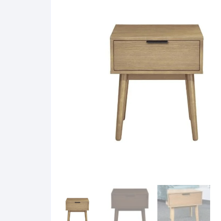
Pakabinamos spintelės
Žurnaliniai staliukai
Miegamieji foteliai
Lovos
Pastatomos spintelės
Komodos/spintelės
Poilsio foteliai-Supa
Čiužin
Stalviršiai
RTV staliukai
Pufai-Minkštasuolia
Spint
Virtuvės priedai
Vitrinos-indaujos
Pufai sėdmaišiai vi
Spint
Kampai – suolai
Darbai-galerija
Darbai-galerija
Spint
valgomojo stalai
Spin
4m
Virtuvės- stalai+kėdės
komplektai
Kampi
Kėdės
Nakti
Baro kėdės