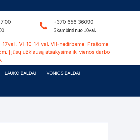
17:00
+370 656 36090
:00
Skambinti nuo 10val.
-17val . VI-10-14 val. VII-nedirbame. Prašome
om. Į jūsų užklausą atsakysime iki vienos darbo
.
LAUKO BALDAI
VONIOS BALDAI
ldų kolekcijos
Medžio masyvo lauko baldai
 stalai
šuns būdos-kiti medžio gaminiai
dės
Pavėsinės -tuoletai-sandėliukai
ilsio kėdės
Šuliniai