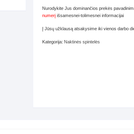
dos
Nurodykite Jus dominančios prekės pavadinim
Pufai sėdmaišiai video
numerį
išsamesnei-tolimesnei informacijai
tiniai staliukai
Darbai-galerija
Į Jūsų užklausą atsakysime iki vienos darbo d
ynės dėžės-Antklodės-
vės-namų tekstilė
Kategorija:
Naktinės spintelės
i-galerija