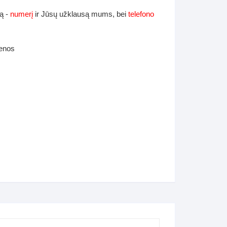
ą -
numerį
ir Jūsų užklausą mums, bei
telefono
ienos