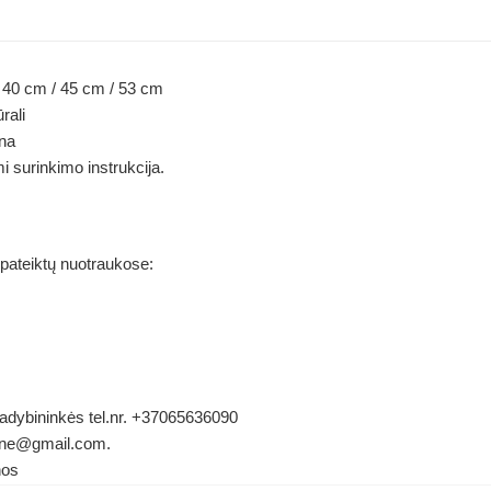
): 40 cm / 45 cm / 53 cm
ūrali
na
 surinkimo instrukcija.
 pateiktų nuotraukose:
 vadybininkės tel.nr. +37065636090
ldene@gmail.com.
nos