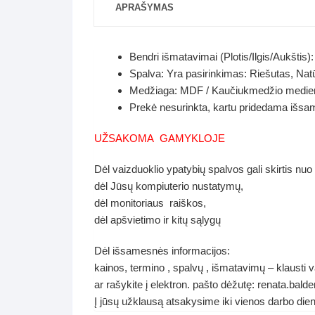
APRAŠYMAS
Bendri išmatavimai (Plotis/Ilgis/Aukštis
Spalva: Yra pasirinkimas:
Riešutas, Nat
Medžiaga: MDF / Kaučiukmedžio medie
Prekė nesurinkta, kartu pridedama išsami
UŽSAKOMA GAMYKLOJE
Dėl vaizduoklio ypatybių spalvos gali skirtis nuo
dėl Jūsų kompiuterio nustatymų,
dėl monitoriaus raiškos,
dėl apšvietimo ir kitų sąlygų
Dėl išsamesnės informacijos:
kainos, termino , spalvų , išmatavimų – klausti
ar rašykite į elektron. pašto dėžutę: renata.ba
Į jūsų užklausą atsakysime iki vienos darbo die