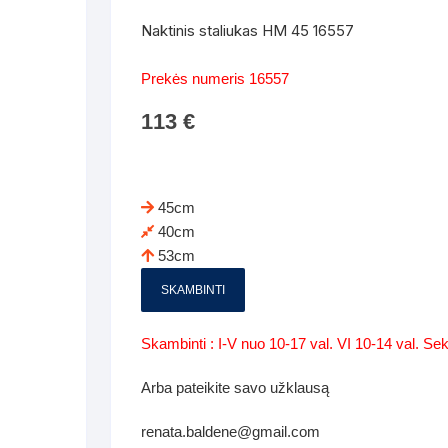
Batų dėžės-suoliukai
Spintos
Naktinis staliukas HM 45 16557
 spintoje
Dviaukštės lovos
mi foteliai
Veidrodžiai
Komodo
Prekės numeris 16557
iai
Visi Čiužiniai
Miegamieji foteliai- Sofos
113
€
i
Kabyklos
Kabyklo
os iki 1.10
Kaip išpakuoti čiužinį
Pufai-sėdmaišiai-daiktadėžės
deo
Darbai-galerija
Lentyno
os nuo 1,10 iki 2,00
Vaikų-jaunuolio spintos
45cm
Darbai-ga
40cm
os atidaromom durim 2-4m
Komodos
53cm
tos stumdomom durim 2-
Vaikų -jaunuolio rašomieji stalai
SKAMBINTI
Vaikų ir jaunuolių kėdės
Skambinti : I-V nuo 10-17 val. VI 10-14 val. S
nės spintos
Lentynos
Arba pateikite savo užklausą
nės spintelės
renata.baldene@gmail.com
Čiužiniai – patalynė