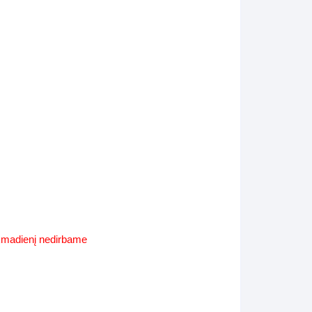
Supynės-supami foteliai
s
Kiti lauko baldai
s
Darbai-galerija
s
lerija
ekmadienį nedirbame