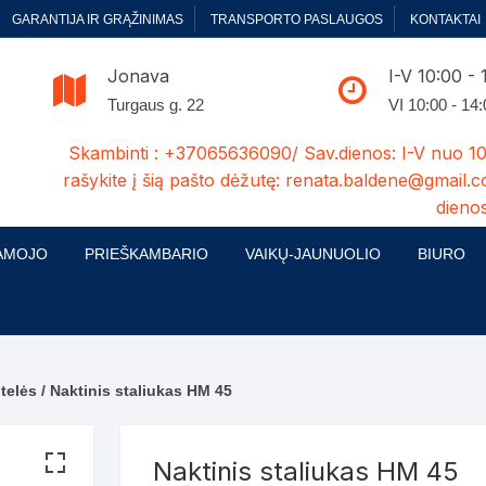
GARANTIJA IR GRĄŽINIMAS
TRANSPORTO PASLAUGOS
KONTAKTAI
Jonava
I-V 10:00 - 
Turgaus g. 22
VI 10:00 - 14
Skambinti : +37065636090/ Sav.dienos: I-V nuo 10
rašykite į šią pašto dėžutę: renata.baldene@gmail.c
dienos
AMOJO
PRIEŠKAMBARIO
VAIKŲ-JAUNUOLIO
BIURO
enelės
ų ir Miegamojo baldų
Prieškambario baldų kolekcijos
Vaikų jaunuolio baldų kolekcijos
Biuro ba
cijos
ontavimas
Standartiniai prieškambariai
Jaunuolio standartiniai
Rašomieji
mojo baldų komplektai
komlektai-sekcijos
telės
/ Naktinis staliukas HM 45
ija
Prieškambario spintos
Biuro kė
 su audiniu
Kušetės
Komodos
Darbo-po
Naktinis staliukas HM 45
tinės lovos
Lovos