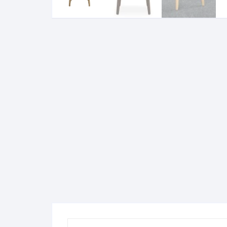
Komo
Galerija-darbai
Kosme
Patal
pagal
Darba