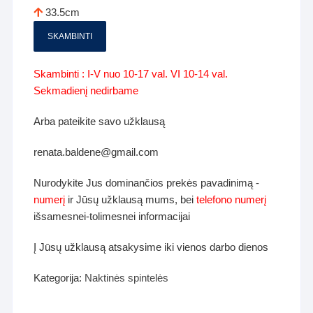
33.5cm
SKAMBINTI
Skambinti : I-V nuo 10-17 val. VI 10-14 val.
Sekmadienį nedirbame
Arba pateikite savo užklausą
renata.baldene@gmail.com
Nurodykite Jus dominančios prekės pavadinimą -
numerį
ir Jūsų užklausą mums, bei
telefono numerį
išsamesnei-tolimesnei informacijai
Į Jūsų užklausą atsakysime iki vienos darbo dienos
Kategorija:
Naktinės spintelės