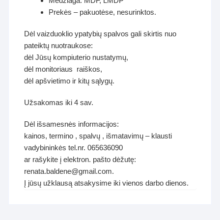
Medžiaga: MDF, LMDP
Prekės – pakuotėse, nesurinktos.
Dėl vaizduoklio ypatybių spalvos gali skirtis nuo
pateiktų nuotraukose:
dėl Jūsų kompiuterio nustatymų,
dėl monitoriaus raiškos,
dėl apšvietimo ir kitų sąlygų.
Užsakomas iki 4 sav.
Dėl išsamesnės informacijos:
kainos, termino , spalvų , išmatavimų – klausti
vadybininkės tel.nr. 065636090
ar rašykite į elektron. pašto dėžutę:
renata.baldene@gmail.com.
Į jūsų užklausą atsakysime iki vienos darbo dienos.