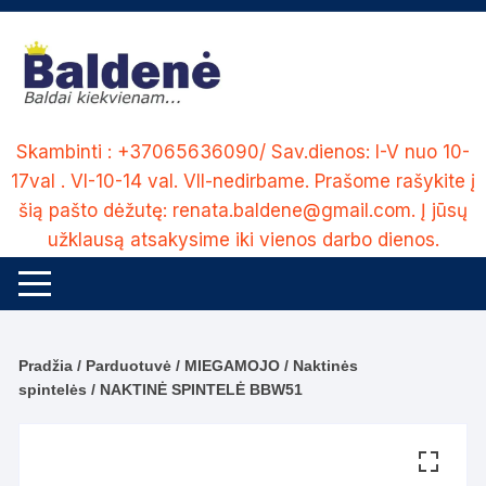
Skip
to
content
Skambinti : +37065636090/ Sav.dienos: I-V nuo 10-
17val . VI-10-14 val. VII-nedirbame. Prašome rašykite į
šią pašto dėžutę: renata.baldene@gmail.com. Į jūsų
užklausą atsakysime iki vienos darbo dienos.
Pradžia
/
Parduotuvė
/
MIEGAMOJO
/
Naktinės
spintelės
/ NAKTINĖ SPINTELĖ BBW51